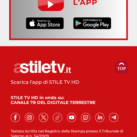
L’APP
Scarica l'app di STILE TV HD
STILE TV HD in onda su:
CANALE 78 DEL DIGITALE TERRESTRE
Testata iscritta nel Registro della Stampa presso il Tribunale di
Salerno al n. 34/2009