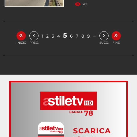
281
«
»
‹
›
5
…
1
2
3
4
6
7
8
9
INIZIO
PREC.
SUCC.
FINE
SCARICA