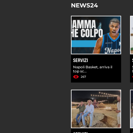
NEWS24
SERVIZI
Napoli Basket, arriva il
top sc...
267