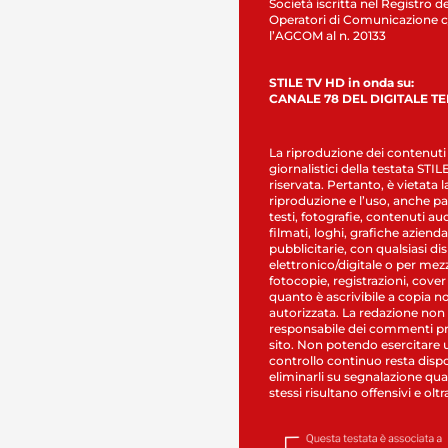
Società iscritta nel Registro de
Operatori di Comunicazione c
l’AGCOM al n. 20133
STILE TV HD in onda su:
CANALE 78 DEL DIGITALE T
La riproduzione dei contenuti
giornalistici della testata STI
riservata. Pertanto, è vietata l
riproduzione e l’uso, anche par
testi, fotografie, contenuti au
filmati, loghi, grafiche aziendal
pubblicitarie, con qualsiasi di
elettronico/digitale o per mez
fotocopie, registrazioni, cover
quanto è ascrivibile a copia n
autorizzata. La redazione non
responsabile dei commenti pr
sito. Non potendo esercitare 
controllo continuo resta dispo
eliminarli su segnalazione qual
stessi risultano offensivi e oltr