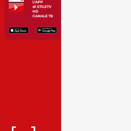
L’APP
di STILETV
HD
CANALE 78