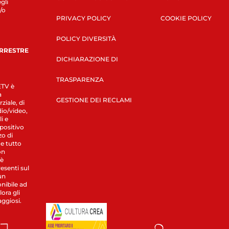
gli
/o
PRIVACY POLICY
COOKIE POLICY
POLICY DIVERSITÀ
ERRESTRE
DICHIARAZIONE DI
TRASPARENZA
LETV è
a
GESTIONE DEI RECLAMI
ziale, di
dio/video,
i e
spositivo
zo di
 e tutto
on
 è
esenti sul
un
nibile ad
ora gli
aggiosi.