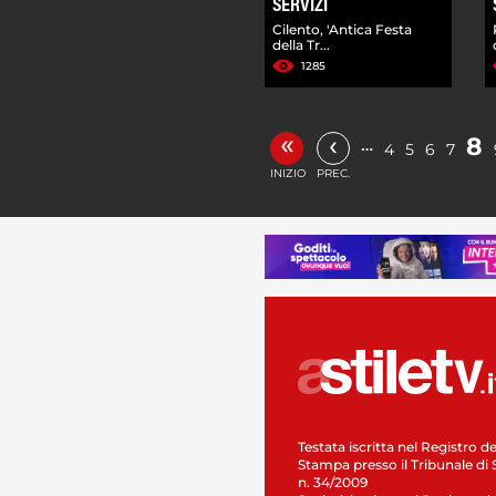
SERVIZI
Cilento, 'Antica Festa
della Tr...
1285
«
‹
8
…
4
5
6
7
INIZIO
PREC.
Testata iscritta nel Registro de
Stampa presso il Tribunale di 
n. 34/2009