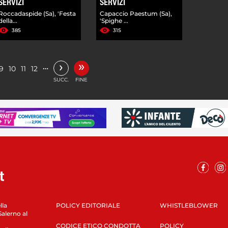
SERVIZI
SERVIZI
Roccadaspide (Sa), 'Festa
Capaccio Paestum (Sa),
della...
'Spighe ...
385
315
»
›
…
9
10
11
12
SUCC.
FINE
lla
POLICY EDITORIALE
WHISTLEBLOWER
Salerno al
CODICE ETICO CONDOTTA
POLICY