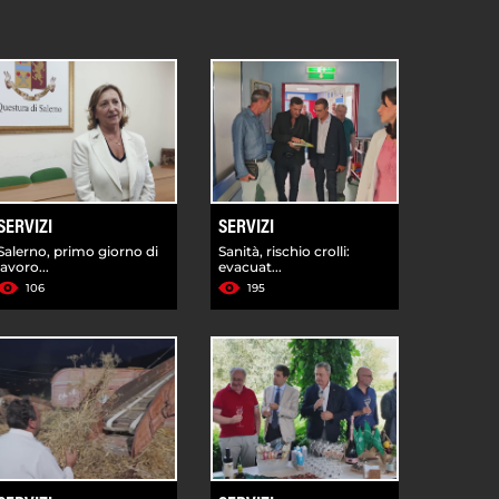
SERVIZI
SERVIZI
Salerno, primo giorno di
Sanità, rischio crolli:
lavoro...
evacuat...
106
195