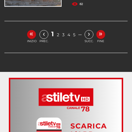
82
«
»
‹
›
1
…
2
3
4
5
INIZIO
PREC.
SUCC.
FINE
SCARICA