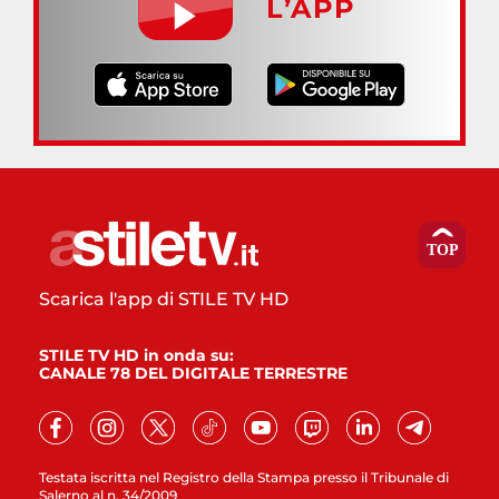
L’APP
Scarica l'app di STILE TV HD
STILE TV HD in onda su:
CANALE 78 DEL DIGITALE TERRESTRE
Testata iscritta nel Registro della Stampa presso il Tribunale di
Salerno al n. 34/2009