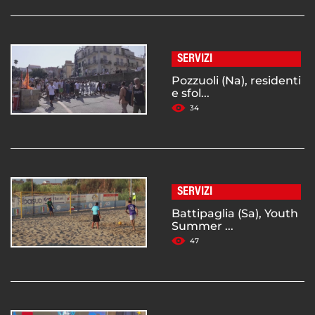
SERVIZI
Pozzuoli (Na), residenti
e sfol...
34
SERVIZI
Battipaglia (Sa), Youth
Summer ...
47