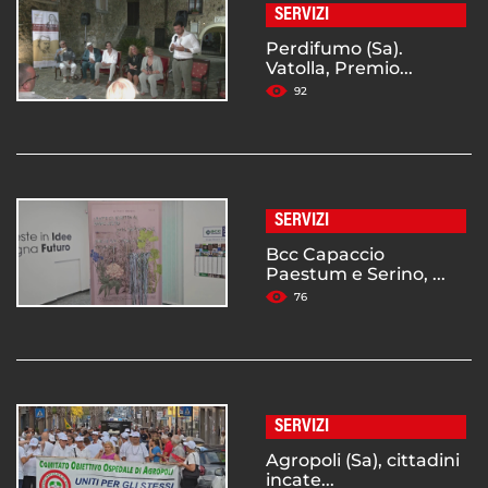
SERVIZI
Perdifumo (Sa).
Vatolla, Premio...
92
SERVIZI
Bcc Capaccio
Paestum e Serino, ...
76
SERVIZI
Agropoli (Sa), cittadini
incate...