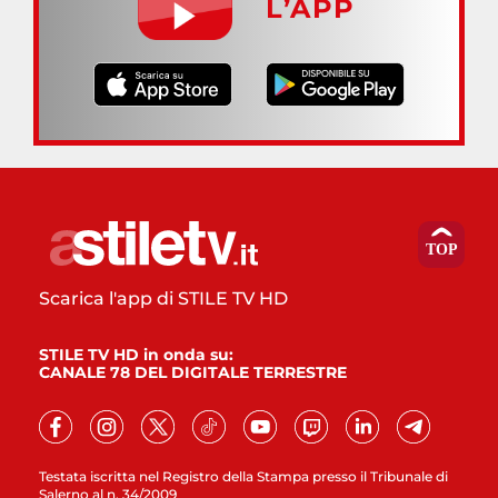
L’APP
Scarica l'app di STILE TV HD
STILE TV HD in onda su:
CANALE 78 DEL DIGITALE TERRESTRE
Testata iscritta nel Registro della Stampa presso il Tribunale di
Salerno al n. 34/2009