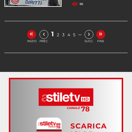
96
«
»
‹
›
1
…
2
3
4
5
INIZIO
PREC.
SUCC.
FINE
SCARICA