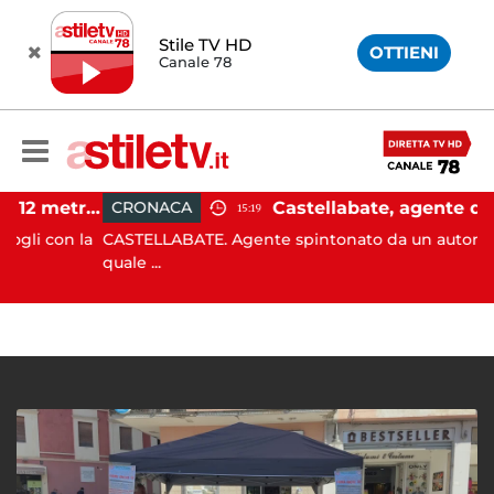
Stile TV HD
OTTIENI
Canale 78
Castellabate, barca di 12 metri resta incastrata sugli scogli: salvate 9 persone
CRONACA
15:19
con la
CASTELLABATE. Agente spintonato da un automobilista
quale ...