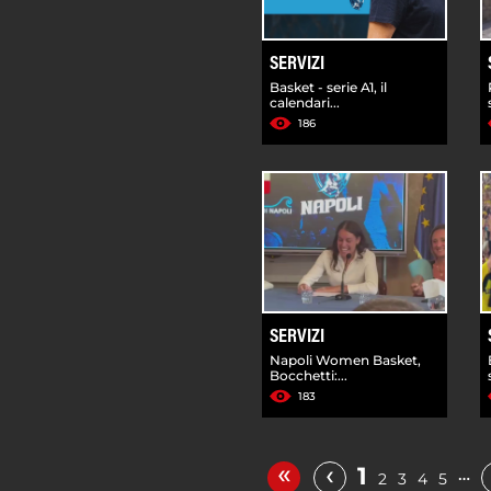
SERVIZI
Basket - serie A1, il
calendari...
186
SERVIZI
Napoli Women Basket,
Bocchetti:...
183
«
‹
1
…
2
3
4
5