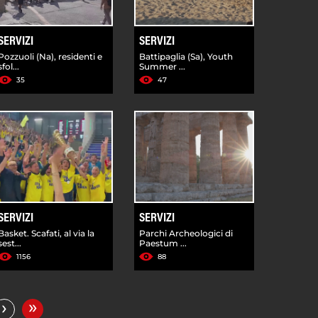
SERVIZI
SERVIZI
Pozzuoli (Na), residenti e
Battipaglia (Sa), Youth
sfol...
Summer ...
35
47
SERVIZI
SERVIZI
Basket. Scafati, al via la
Parchi Archeologici di
sest...
Paestum ...
1156
88
»
›