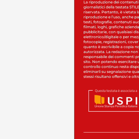
La riproduzione dei contenuti
giornalistici della testata STI
riservata. Pertanto, è vietata l
riproduzione e l’uso, anche par
testi, fotografie, contenuti au
filmati, loghi, grafiche aziendal
pubblicitarie, con qualsiasi di
elettronico/digitale o per mez
fotocopie, registrazioni, cover
quanto è ascrivibile a copia n
autorizzata. La redazione non
responsabile dei commenti pr
sito. Non potendo esercitare 
controllo continuo resta dispo
eliminarli su segnalazione qual
stessi risultano offensivi e oltr