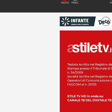
INIZIO
PREC.
S
Testata iscritta nel Registro de
Stampa presso il Tribunale di 
n. 34/2009
Società iscritta nel Registro de
Operatori di Comunicazione c
l’AGCOM al n. 20133
STILE TV HD in onda su:
CANALE 78 DEL DIGITALE T