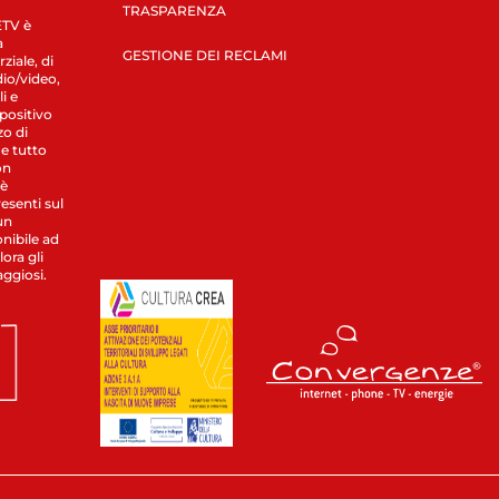
TRASPARENZA
LETV è
a
GESTIONE DEI RECLAMI
ziale, di
dio/video,
i e
spositivo
zo di
 e tutto
on
 è
esenti sul
un
nibile ad
ora gli
aggiosi.