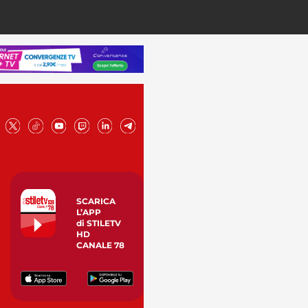
SCARICA
L’APP
di STILETV
HD
CANALE 78