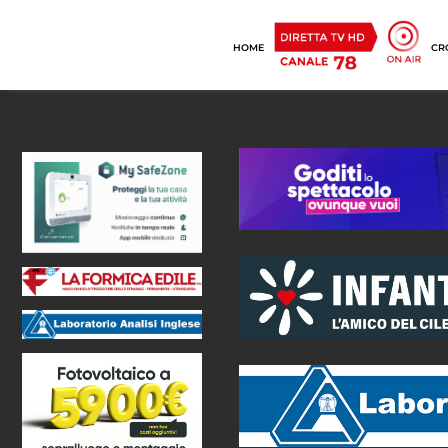
HOME
CR