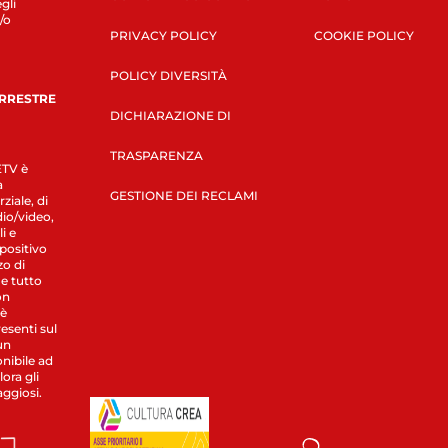
gli
/o
PRIVACY POLICY
COOKIE POLICY
POLICY DIVERSITÀ
ERRESTRE
DICHIARAZIONE DI
TRASPARENZA
LETV è
a
GESTIONE DEI RECLAMI
ziale, di
dio/video,
i e
spositivo
zo di
 e tutto
on
 è
esenti sul
un
nibile ad
ora gli
aggiosi.