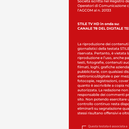
Società iscritta nel Registro de
Operatori di Comunicazione c
l’AGCOM al n. 20133
STILE TV HD in onda su:
CANALE 78 DEL DIGITALE T
La riproduzione dei contenuti
giornalistici della testata STI
riservata. Pertanto, è vietata l
riproduzione e l’uso, anche par
testi, fotografie, contenuti au
filmati, loghi, grafiche aziendal
pubblicitarie, con qualsiasi di
elettronico/digitale o per mez
fotocopie, registrazioni, cover
quanto è ascrivibile a copia n
autorizzata. La redazione non
responsabile dei commenti pr
sito. Non potendo esercitare 
controllo continuo resta dispo
eliminarli su segnalazione qual
stessi risultano offensivi e oltr