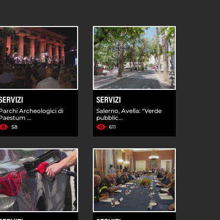
SERVIZI
SERVIZI
Parchi Archeologici di
Salerno, Avella: "Verde
Paestum ...
pubblic...
58
611