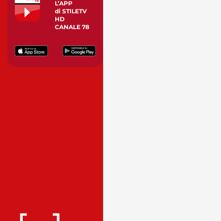
L’APP
di STILETV
HD
CANALE 78