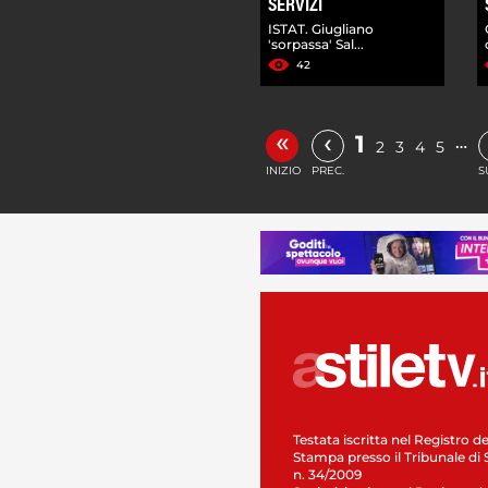
SERVIZI
ISTAT. Giugliano
'sorpassa' Sal...
42
«
‹
1
…
2
3
4
5
INIZIO
PREC.
S
Testata iscritta nel Registro de
Stampa presso il Tribunale di 
n. 34/2009