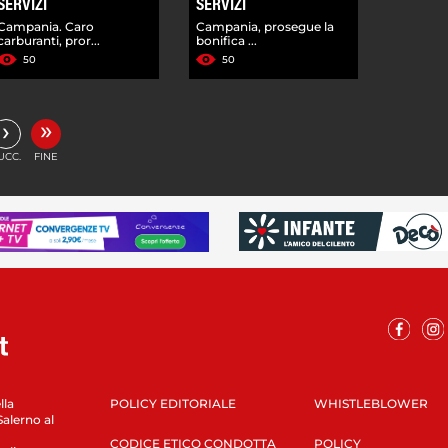
SERVIZI
SERVIZI
Campania. Caro
Campania, prosegue la
carburanti, pror...
bonifica ...
50
50
»
›
UCC.
FINE
lla
POLICY EDITORIALE
WHISTLEBLOWER
Salerno al
CODICE ETICO CONDOTTA
POLICY