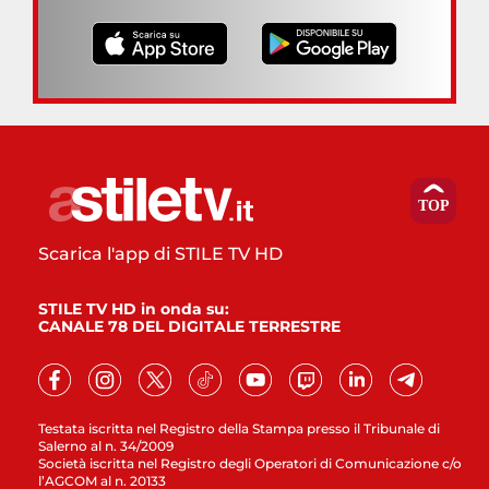
Scarica l'app di STILE TV HD
STILE TV HD in onda su:
CANALE 78 DEL DIGITALE TERRESTRE
Testata iscritta nel Registro della Stampa presso il Tribunale di
Salerno al n. 34/2009
Società iscritta nel Registro degli Operatori di Comunicazione c/o
l’AGCOM al n. 20133