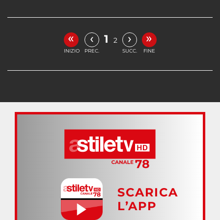
«
»
‹
›
1
2
INIZIO
PREC.
SUCC.
FINE
SCARICA
L’APP