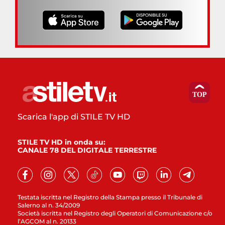
Scarica l'app di STILE TV HD
STILE TV HD in onda su:
CANALE 78 DEL DIGITALE TERRESTRE
Testata iscritta nel Registro della Stampa presso il Tribunale di
Salerno al n. 34/2009
Società iscritta nel Registro degli Operatori di Comunicazione c/o
l’AGCOM al n. 20133