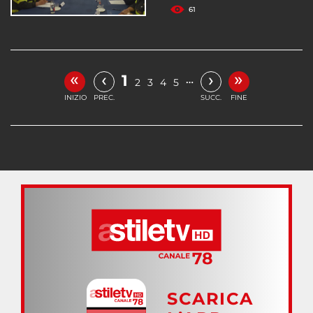
61
«
»
‹
›
1
…
2
3
4
5
INIZIO
PREC.
SUCC.
FINE
SCARICA