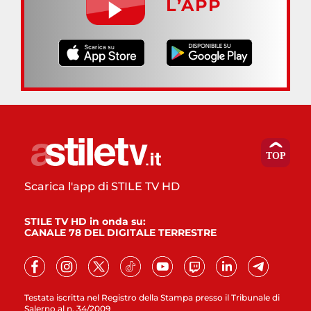
L’APP
Scarica l'app di STILE TV HD
STILE TV HD in onda su:
CANALE 78 DEL DIGITALE TERRESTRE
Testata iscritta nel Registro della Stampa presso il Tribunale di
Salerno al n. 34/2009