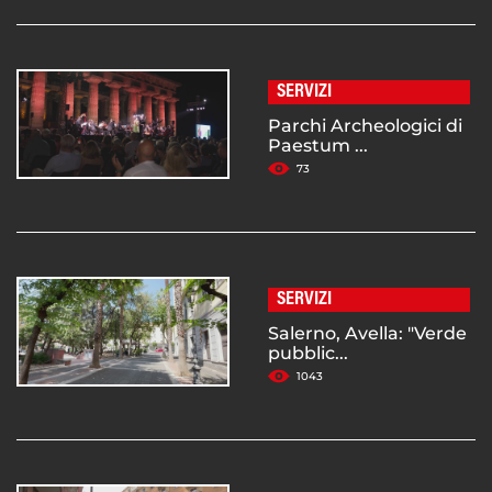
SERVIZI
Parchi Archeologici di
Paestum ...
73
SERVIZI
Salerno, Avella: "Verde
pubblic...
1043