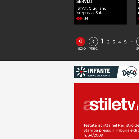
SERVIZI
ISTAT. Giugliano
'sorpassa' Sal...
56
«
‹
1
…
2
3
4
5
INIZIO
PREC.
S
Testata iscritta nel Registro de
Stampa presso il Tribunale di 
n. 34/2009