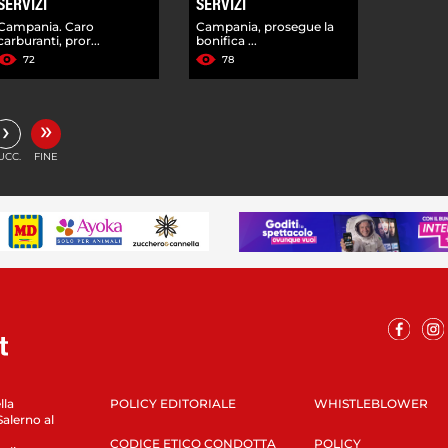
SERVIZI
SERVIZI
Campania. Caro
Campania, prosegue la
carburanti, pror...
bonifica ...
72
78
»
›
UCC.
FINE
lla
POLICY EDITORIALE
WHISTLEBLOWER
Salerno al
CODICE ETICO CONDOTTA
POLICY