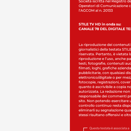
Società iscritta nel Registro de
Operatori di Comunicazione c
l’AGCOM al n. 20133
STILE TV HD in onda su:
CANALE 78 DEL DIGITALE T
La riproduzione dei contenuti
giornalistici della testata STI
riservata. Pertanto, è vietata l
riproduzione e l’uso, anche par
testi, fotografie, contenuti au
filmati, loghi, grafiche aziendal
pubblicitarie, con qualsiasi di
elettronico/digitale o per mez
fotocopie, registrazioni, cover
quanto è ascrivibile a copia n
autorizzata. La redazione non
responsabile dei commenti pr
sito. Non potendo esercitare 
controllo continuo resta dispo
eliminarli su segnalazione qual
stessi risultano offensivi e oltr