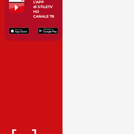
L’APP
di STILETV
HD
CANALE 78