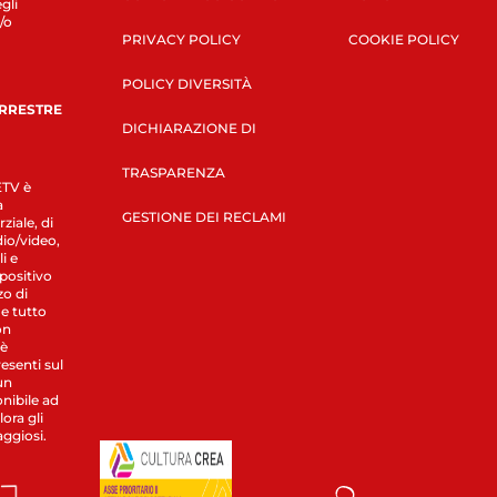
gli
/o
PRIVACY POLICY
COOKIE POLICY
POLICY DIVERSITÀ
ERRESTRE
DICHIARAZIONE DI
TRASPARENZA
LETV è
a
GESTIONE DEI RECLAMI
ziale, di
dio/video,
i e
spositivo
zo di
 e tutto
on
 è
esenti sul
un
nibile ad
ora gli
aggiosi.