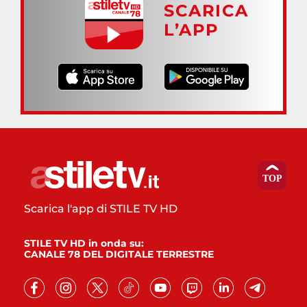
SCARICA
L’APP
Scarica l'app di STILE TV HD
STILE TV HD in onda su:
CANALE 78 DEL DIGITALE TERRESTRE