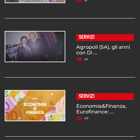
51
SERVIZI
Agropoli (SA), gli anni
con Di ...
41
SERVIZI
Economia&Finanza,
Eurofinance: ...
47