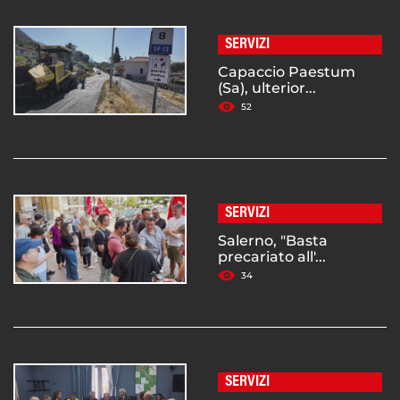
SERVIZI
Capaccio Paestum
(Sa), ulterior...
52
SERVIZI
Salerno, "Basta
precariato all'...
34
SERVIZI