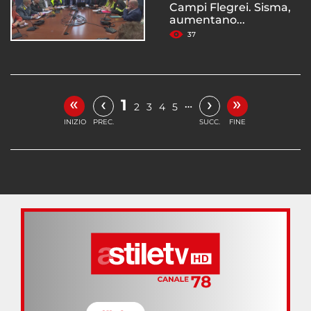
Campi Flegrei. Sisma,
aumentano...
37
«
»
‹
›
1
…
2
3
4
5
INIZIO
PREC.
SUCC.
FINE