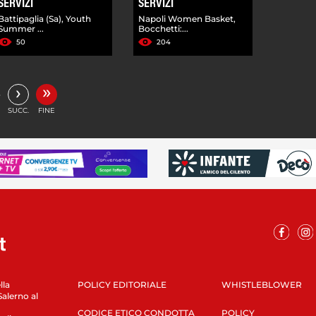
SERVIZI
SERVIZI
Battipaglia (Sa), Youth
Napoli Women Basket,
Summer ...
Bocchetti:...
50
204
»
›
…
SUCC.
FINE
lla
POLICY EDITORIALE
WHISTLEBLOWER
Salerno al
CODICE ETICO CONDOTTA
POLICY