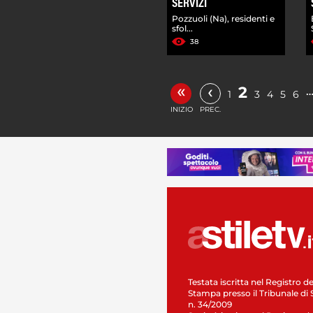
SERVIZI
Pozzuoli (Na), residenti e
sfol...
38
«
‹
2
1
3
4
5
6
INIZIO
PREC.
Testata iscritta nel Registro de
Stampa presso il Tribunale di 
n. 34/2009