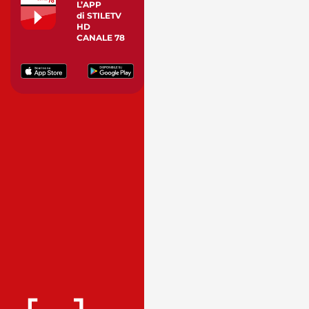
L’APP
di STILETV
HD
CANALE 78