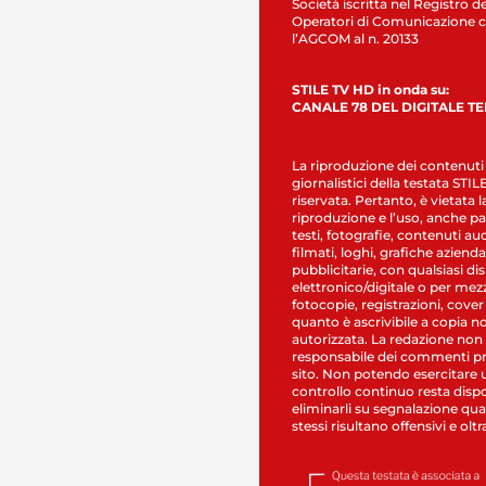
Società iscritta nel Registro de
Operatori di Comunicazione c
l’AGCOM al n. 20133
STILE TV HD in onda su:
CANALE 78 DEL DIGITALE T
La riproduzione dei contenuti
giornalistici della testata STI
riservata. Pertanto, è vietata l
riproduzione e l’uso, anche par
testi, fotografie, contenuti au
filmati, loghi, grafiche aziendal
pubblicitarie, con qualsiasi di
elettronico/digitale o per mez
fotocopie, registrazioni, cover
quanto è ascrivibile a copia n
autorizzata. La redazione non
responsabile dei commenti pr
sito. Non potendo esercitare 
controllo continuo resta dispo
eliminarli su segnalazione qual
stessi risultano offensivi e oltr