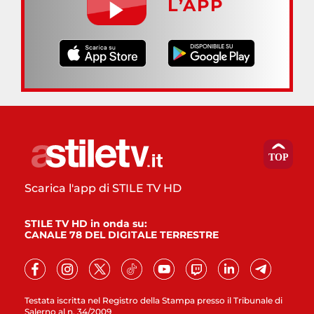
L’APP
Scarica l'app di STILE TV HD
STILE TV HD in onda su:
CANALE 78 DEL DIGITALE TERRESTRE
Testata iscritta nel Registro della Stampa presso il Tribunale di
Salerno al n. 34/2009