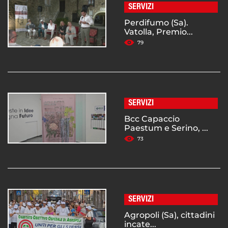
SERVIZI
Perdifumo (Sa).
Vatolla, Premio...
79
SERVIZI
Bcc Capaccio
Paestum e Serino, ...
73
SERVIZI
Agropoli (Sa), cittadini
incate...