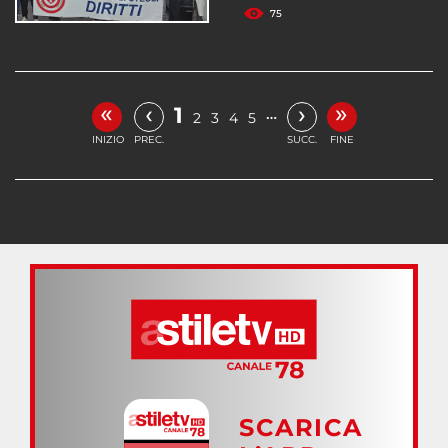
75
«
»
‹
›
1
…
2
3
4
5
INIZIO
PREC.
SUCC.
FINE
SCARICA