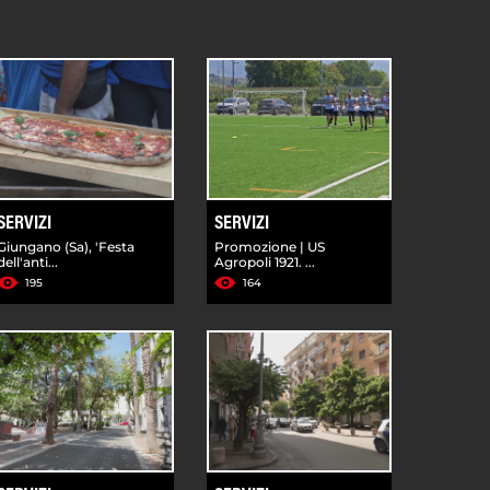
SERVIZI
SERVIZI
Giungano (Sa), 'Festa
Promozione | US
dell'anti...
Agropoli 1921. ...
195
164