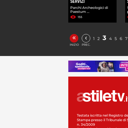
SERVIZI
Parchi Archeologici di
Paestum ...
155
«
‹
3
1
2
4
5
6
7
INIZIO
PREC.
Testata iscritta nel Registro de
Stampa presso il Tribunale di 
n. 34/2009