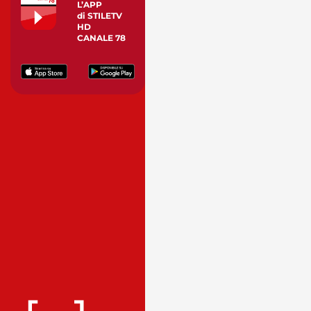
L’APP
di STILETV
HD
CANALE 78