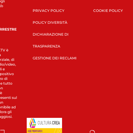
gli
/o
PRIVACY POLICY
COOKIE POLICY
POLICY DIVERSITÀ
ERRESTRE
DICHIARAZIONE DI
TRASPARENZA
LETV è
a
GESTIONE DEI RECLAMI
ziale, di
dio/video,
i e
spositivo
zo di
 e tutto
on
 è
esenti sul
un
nibile ad
ora gli
aggiosi.