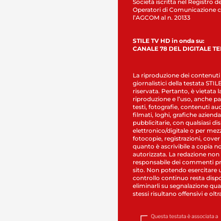
Società iscritta nel Registro de
Operatori di Comunicazione c
l’AGCOM al n. 20133
STILE TV HD in onda su:
CANALE 78 DEL DIGITALE T
La riproduzione dei contenuti
giornalistici della testata STI
riservata. Pertanto, è vietata l
riproduzione e l’uso, anche par
testi, fotografie, contenuti au
filmati, loghi, grafiche aziendal
pubblicitarie, con qualsiasi di
elettronico/digitale o per mez
fotocopie, registrazioni, cover
quanto è ascrivibile a copia n
autorizzata. La redazione non
responsabile dei commenti pr
sito. Non potendo esercitare 
controllo continuo resta dispo
eliminarli su segnalazione qual
stessi risultano offensivi e oltr