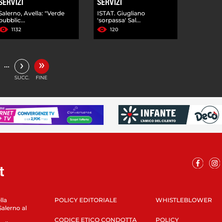
SERVIZI
SERVIZI
Salerno, Avella: "Verde
ISTAT. Giugliano
pubblic...
'sorpassa' Sal...
1132
120
»
›
…
SUCC.
FINE
lla
POLICY EDITORIALE
WHISTLEBLOWER
Salerno al
CODICE ETICO CONDOTTA
POLICY