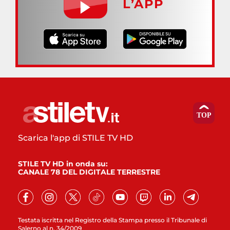
L’APP
Scarica l'app di STILE TV HD
STILE TV HD in onda su:
CANALE 78 DEL DIGITALE TERRESTRE
Testata iscritta nel Registro della Stampa presso il Tribunale di
Salerno al n. 34/2009