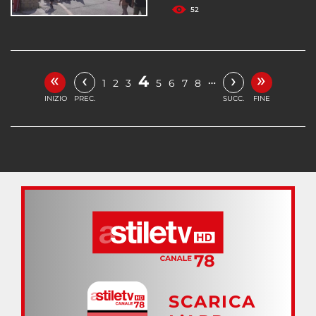
52
«
»
‹
›
4
…
1
2
3
5
6
7
8
INIZIO
PREC.
SUCC.
FINE
SCARICA