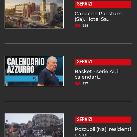
SERVIZI
Capaccio Paestum
(Sa), Hotel Sa...
298
SERVIZI
Basket - serie A1, il
calendari...
227
SERVIZI
Pozzuoli (Na), residenti
e sfol...