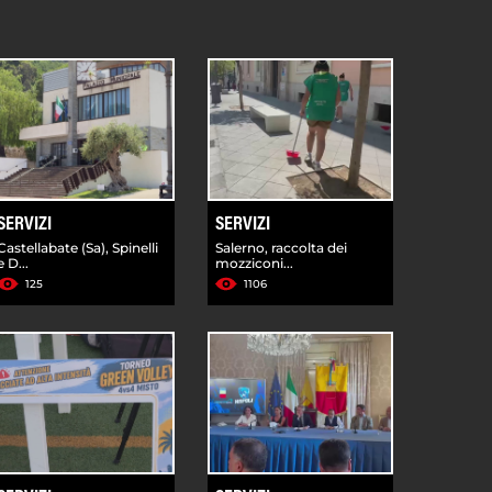
SERVIZI
SERVIZI
Castellabate (Sa), Spinelli
Salerno, raccolta dei
e D...
mozziconi...
125
1106