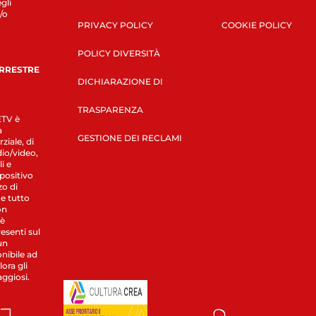
gli
/o
PRIVACY POLICY
COOKIE POLICY
POLICY DIVERSITÀ
ERRESTRE
DICHIARAZIONE DI
TRASPARENZA
LETV è
a
GESTIONE DEI RECLAMI
ziale, di
dio/video,
i e
spositivo
zo di
 e tutto
on
 è
esenti sul
un
nibile ad
ora gli
aggiosi.