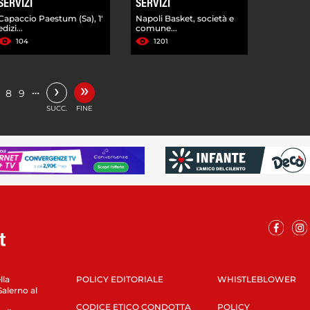
SERVIZI
SERVIZI
Capaccio Paestum (Sa), 1'
Napoli Basket, società e
edizi...
comune...
104
1201
»
›
…
8
9
SUCC.
FINE
lla
POLICY EDITORIALE
WHISTLEBLOWER
Salerno al
CODICE ETICO CONDOTTA
POLICY