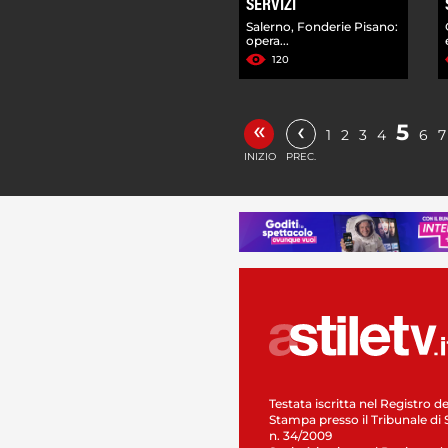
SERVIZI
Salerno, Fonderie Pisano:
opera...
120
«
‹
5
1
2
3
4
6
7
INIZIO
PREC.
Testata iscritta nel Registro de
Stampa presso il Tribunale di 
n. 34/2009