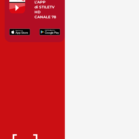
L’APP
di STILETV
HD
CANALE 78