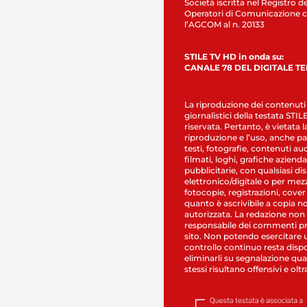
Società iscritta nel Registro de
Operatori di Comunicazione c
l’AGCOM al n. 20133
STILE TV HD in onda su:
CANALE 78 DEL DIGITALE T
La riproduzione dei contenuti
giornalistici della testata STI
riservata. Pertanto, è vietata l
riproduzione e l’uso, anche par
testi, fotografie, contenuti au
filmati, loghi, grafiche aziendal
pubblicitarie, con qualsiasi di
elettronico/digitale o per mez
fotocopie, registrazioni, cover
quanto è ascrivibile a copia n
autorizzata. La redazione non
responsabile dei commenti pr
sito. Non potendo esercitare 
controllo continuo resta dispo
eliminarli su segnalazione qual
stessi risultano offensivi e oltr