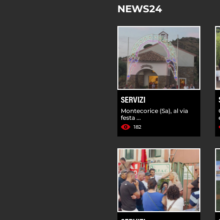
NEWS24
SERVIZI
Montecorice (Sa), al via
festa ...
182