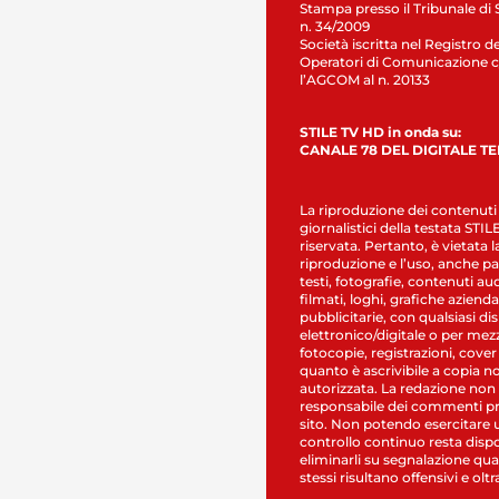
Stampa presso il Tribunale di 
n. 34/2009
Società iscritta nel Registro de
Operatori di Comunicazione c
l’AGCOM al n. 20133
STILE TV HD in onda su:
CANALE 78 DEL DIGITALE T
La riproduzione dei contenuti
giornalistici della testata STI
riservata. Pertanto, è vietata l
riproduzione e l’uso, anche par
testi, fotografie, contenuti au
filmati, loghi, grafiche aziendal
pubblicitarie, con qualsiasi di
elettronico/digitale o per mez
fotocopie, registrazioni, cover
quanto è ascrivibile a copia n
autorizzata. La redazione non
responsabile dei commenti pr
sito. Non potendo esercitare 
controllo continuo resta dispo
eliminarli su segnalazione qual
stessi risultano offensivi e oltr