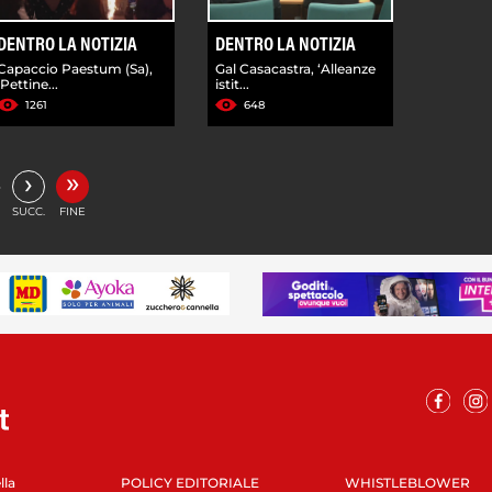
DENTRO LA NOTIZIA
DENTRO LA NOTIZIA
Capaccio Paestum (Sa),
Gal Casacastra, ‘Alleanze
'Pettine...
istit...
1261
648
»
›
…
SUCC.
FINE
lla
POLICY EDITORIALE
WHISTLEBLOWER