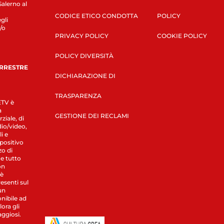
Salerno al
CODICE ETICO CONDOTTA
POLICY
gli
/o
PRIVACY POLICY
COOKIE POLICY
POLICY DIVERSITÀ
ERRESTRE
DICHIARAZIONE DI
TRASPARENZA
LETV è
a
GESTIONE DEI RECLAMI
ziale, di
dio/video,
i e
spositivo
zo di
 e tutto
on
 è
esenti sul
un
nibile ad
ora gli
aggiosi.