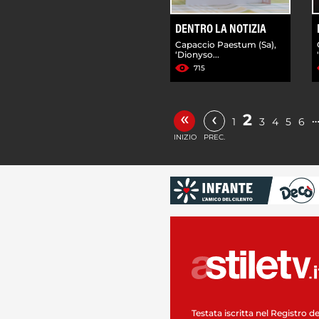
DENTRO LA NOTIZIA
Capaccio Paestum (Sa),
‘Dionyso...
715
«
‹
2
1
3
4
5
6
INIZIO
PREC.
Testata iscritta nel Registro de