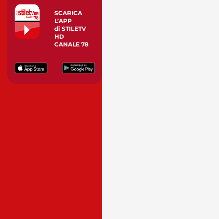
SCARICA
L’APP
di STILETV
HD
CANALE 78