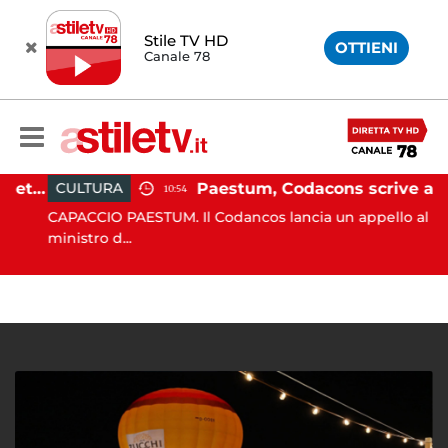
Stile TV HD
OTTIENI
Canale 78
Martina Carbonaro, braccialetto elettronico per i genitori della 14enne uccisa dall'ex
Paestum, Codacons scrive al ministro Giuli: "Rilanciare scavi dell'Anfiteatro nell'area archeologica"
CULTURA
10:54
CAPACCIO PAESTUM. Il Codancos lancia un appello al
ministro d...