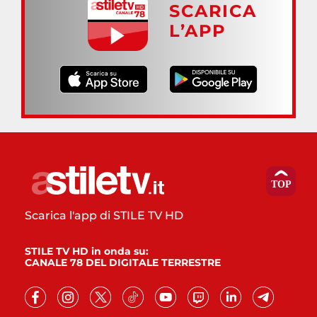
SCARICA
L’APP
Scarica l'app di STILE TV HD
STILE TV HD in onda su:
CANALE 78 DEL DIGITALE TERRESTRE