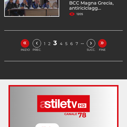
BCC Magna Grecia,
antiriciclagg...
1205
«
»
‹
›
3
…
1
2
4
5
6
7
INIZIO
PREC.
SUCC.
FINE