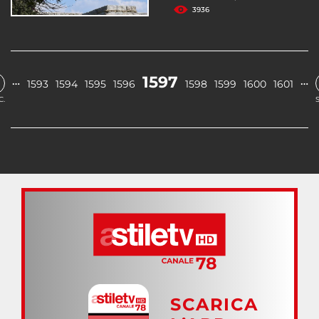
3936
1597
…
…
1593
1594
1595
1596
1598
1599
1600
1601
C.
SCARICA