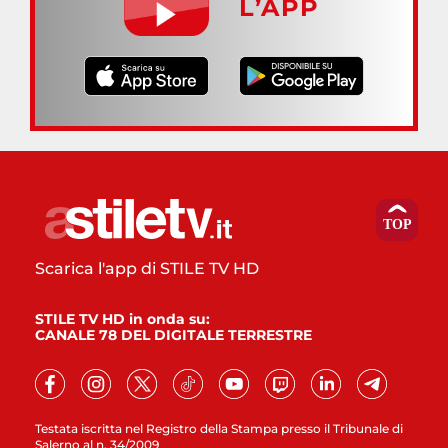
L’APP
Scarica l'app di STILE TV HD
STILE TV HD in onda su:
CANALE 78 DEL DIGITALE TERRESTRE
Testata iscritta nel Registro della Stampa presso il Tribunale di
Salerno al n. 34/2009