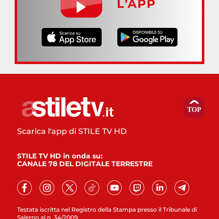
L’APP
Scarica l'app di STILE TV HD
STILE TV HD in onda su:
CANALE 78 DEL DIGITALE TERRESTRE
Testata iscritta nel Registro della Stampa presso il Tribunale di
Salerno al n. 34/2009