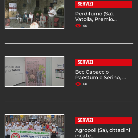
SERVIZI
Perdifumo (Sa).
Vatolla, Premio...
66
SERVIZI
Bcc Capaccio
Paestum e Serino, ...
60
SERVIZI
Agropoli (Sa), cittadini
incate...