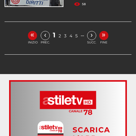
58
«
»
‹
›
1
…
2
3
4
5
INIZIO
PREC.
SUCC.
FINE
SCARICA