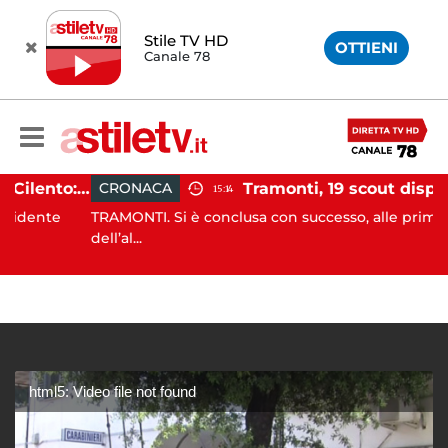
Stile TV HD
OTTIENI
Canale 78
Incidente agricolo nel Cilento: trattore si ribalta, muore 71enne
CRONACA
15:14
nte
TRAMONTI. Si è conclusa con successo, alle prime luci
dell’al...
html5: Video file not found