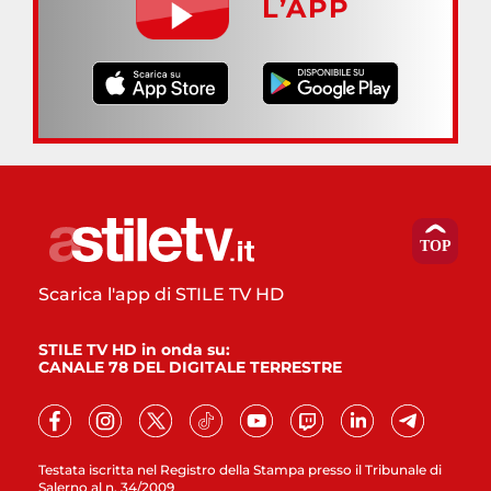
L’APP
Scarica l'app di STILE TV HD
STILE TV HD in onda su:
CANALE 78 DEL DIGITALE TERRESTRE
Testata iscritta nel Registro della Stampa presso il Tribunale di
Salerno al n. 34/2009