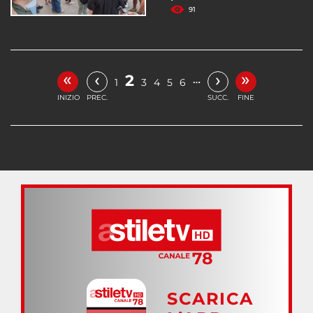
91
«
»
‹
›
2
…
1
3
4
5
6
INIZIO
PREC.
SUCC.
FINE
SCARICA