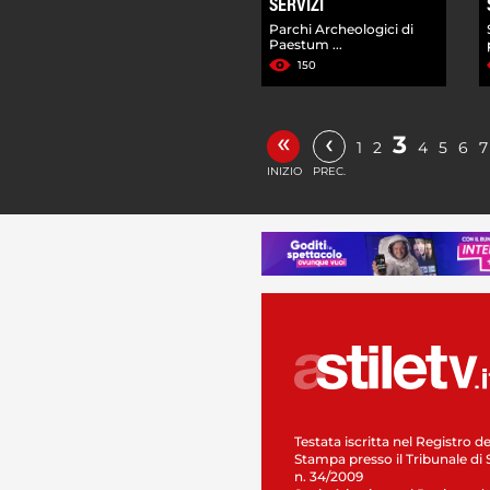
SERVIZI
Parchi Archeologici di
Paestum ...
150
«
‹
3
1
2
4
5
6
7
INIZIO
PREC.
Testata iscritta nel Registro de
Stampa presso il Tribunale di 
n. 34/2009