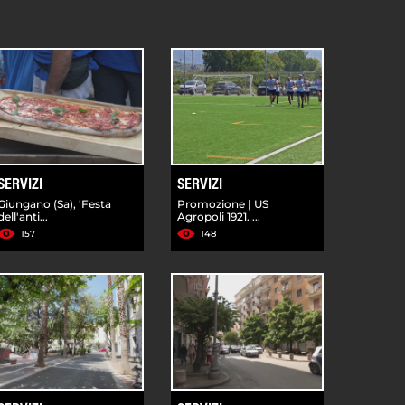
SERVIZI
SERVIZI
Giungano (Sa), 'Festa
Promozione | US
dell'anti...
Agropoli 1921. ...
157
148