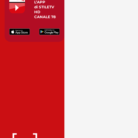
L’APP
di STILETV
HD
CANALE 78