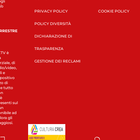
gli
/o
PRIVACY POLICY
COOKIE POLICY
POLICY DIVERSITÀ
ERRESTRE
DICHIARAZIONE DI
TRASPARENZA
LETV è
a
GESTIONE DEI RECLAMI
ziale, di
dio/video,
i e
spositivo
zo di
 e tutto
on
 è
esenti sul
un
nibile ad
ora gli
aggiosi.