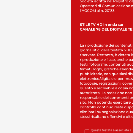
Società iscritta nel Registro de
Operatori di Comunicazione c
l’AGCOM al n. 20133
STILE TV HD in onda su:
CANALE 78 DEL DIGITALE T
La riproduzione dei contenuti
giornalistici della testata STI
riservata. Pertanto, è vietata l
riproduzione e l’uso, anche par
testi, fotografie, contenuti au
filmati, loghi, grafiche aziendal
pubblicitarie, con qualsiasi di
elettronico/digitale o per mez
fotocopie, registrazioni, cover
quanto è ascrivibile a copia n
autorizzata. La redazione non
responsabile dei commenti pr
sito. Non potendo esercitare 
controllo continuo resta dispo
eliminarli su segnalazione qual
stessi risultano offensivi e oltr