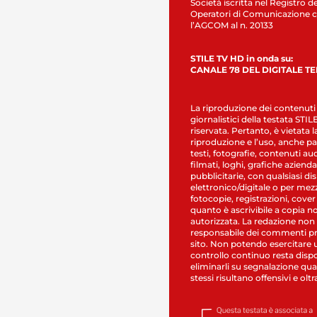
Società iscritta nel Registro de
Operatori di Comunicazione c
l’AGCOM al n. 20133
STILE TV HD in onda su:
CANALE 78 DEL DIGITALE T
La riproduzione dei contenuti
giornalistici della testata STI
riservata. Pertanto, è vietata l
riproduzione e l’uso, anche par
testi, fotografie, contenuti au
filmati, loghi, grafiche aziendal
pubblicitarie, con qualsiasi di
elettronico/digitale o per mez
fotocopie, registrazioni, cover
quanto è ascrivibile a copia n
autorizzata. La redazione non
responsabile dei commenti pr
sito. Non potendo esercitare 
controllo continuo resta dispo
eliminarli su segnalazione qual
stessi risultano offensivi e oltr