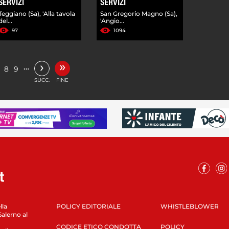
SERVIZI
SERVIZI
Teggiano (Sa), 'Alla tavola
San Gregorio Magno (Sa),
del...
'Angio...
97
1094
»
›
…
8
9
SUCC.
FINE
lla
POLICY EDITORIALE
WHISTLEBLOWER
Salerno al
CODICE ETICO CONDOTTA
POLICY