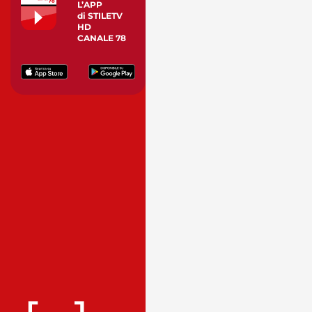
L’APP
di STILETV
HD
CANALE 78