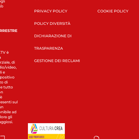
gli
/o
PRIVACY POLICY
COOKIE POLICY
POLICY DIVERSITÀ
ERRESTRE
DICHIARAZIONE DI
TRASPARENZA
LETV è
a
GESTIONE DEI RECLAMI
ziale, di
dio/video,
i e
spositivo
zo di
 e tutto
on
 è
esenti sul
un
nibile ad
ora gli
aggiosi.