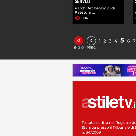
SERVIZI
Parchi Archeologici di
Paestum ...
106
«
‹
5
1
2
3
4
6
7
INIZIO
PREC.
Testata iscritta nel Registro de
Stampa presso il Tribunale di 
n. 34/2009