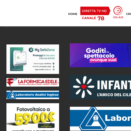
HOME
CR