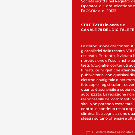
Società iscritta nel Registro de
Operatori di Comunicazione c
l’AGCOM al n. 20133
STILE TV HD in onda su:
CANALE 78 DEL DIGITALE T
La riproduzione dei contenuti
giornalistici della testata STI
riservata. Pertanto, è vietata l
riproduzione e l’uso, anche par
testi, fotografie, contenuti au
filmati, loghi, grafiche aziendal
pubblicitarie, con qualsiasi di
elettronico/digitale o per mez
fotocopie, registrazioni, cover
quanto è ascrivibile a copia n
autorizzata. La redazione non
responsabile dei commenti pr
sito. Non potendo esercitare 
controllo continuo resta dispo
eliminarli su segnalazione qual
stessi risultano offensivi e oltr