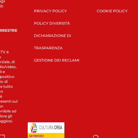
gli
/o
PRIVACY POLICY
COOKIE POLICY
POLICY DIVERSITÀ
ERRESTRE
DICHIARAZIONE DI
TRASPARENZA
LETV è
a
GESTIONE DEI RECLAMI
ziale, di
dio/video,
i e
spositivo
zo di
 e tutto
on
 è
esenti sul
un
nibile ad
ora gli
aggiosi.