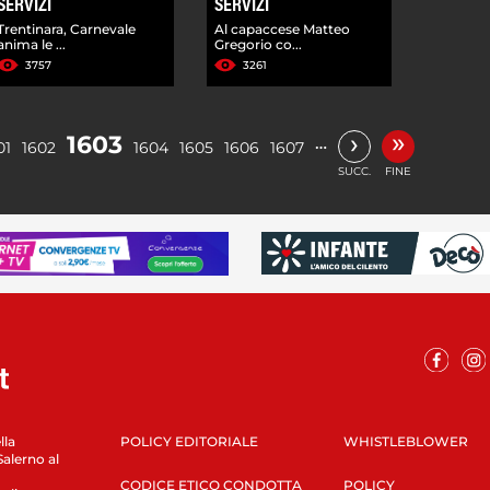
SERVIZI
SERVIZI
Trentinara, Carnevale
Al capaccese Matteo
anima le ...
Gregorio co...
3757
3261
»
›
1603
…
01
1602
1604
1605
1606
1607
SUCC.
FINE
lla
POLICY EDITORIALE
WHISTLEBLOWER
Salerno al
CODICE ETICO CONDOTTA
POLICY