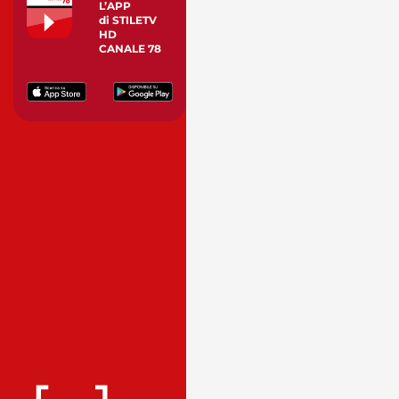
L’APP
di STILETV
HD
CANALE 78