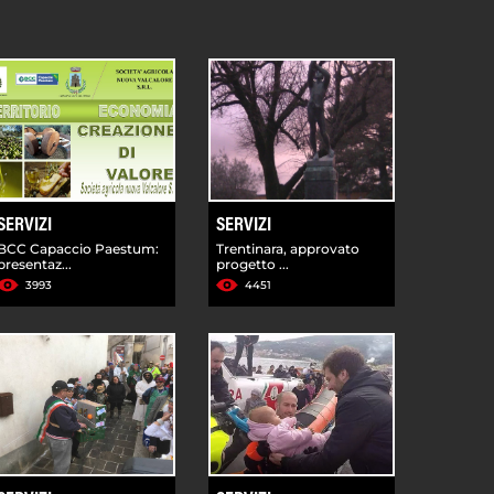
SERVIZI
SERVIZI
BCC Capaccio Paestum:
Trentinara, approvato
presentaz...
progetto ...
3993
4451