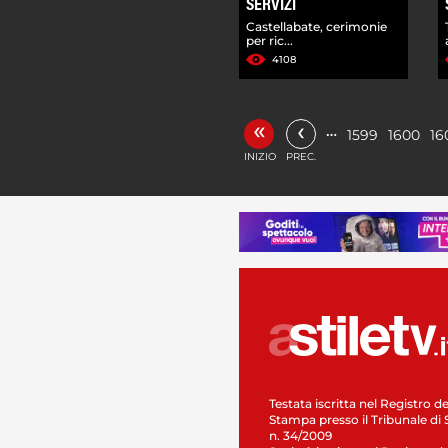
SERVIZI
Castellabate, cerimonie
per ric...
4108
«
‹
…
1599
1600
16
INIZIO
PREC.
Testata iscritta nel Registro de
Stampa presso il Tribunale di 
n. 34/2009