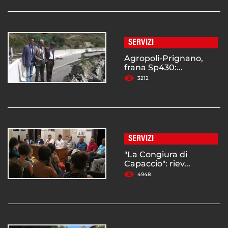
SERVIZI
Agropoli-Prignano,
frana Sp430:...
3212
SERVIZI
"La Congiura di
Capaccio": riev...
4948