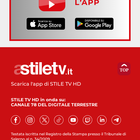
L’APP
Scarica l'app di STILE TV HD
STILE TV HD in onda su:
CANALE 78 DEL DIGITALE TERRESTRE
Testata iscritta nel Registro della Stampa presso il Tribunale di
Salerno al n. 34/2009