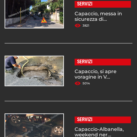
SERVIZI
Capaccio, messa in
sicurezza di...
3821
SERVIZI
Capaccio, si apre
voragine in V...
5014
SERVIZI
Capaccio-Albanella,
weekend ner...