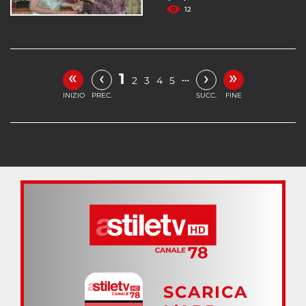
12
«
»
‹
›
1
…
2
3
4
5
INIZIO
PREC.
SUCC.
FINE
SCARICA