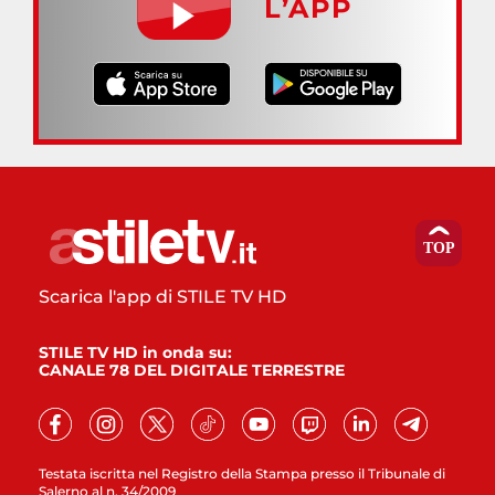
L’APP
Scarica l'app di STILE TV HD
STILE TV HD in onda su:
CANALE 78 DEL DIGITALE TERRESTRE
Testata iscritta nel Registro della Stampa presso il Tribunale di
Salerno al n. 34/2009