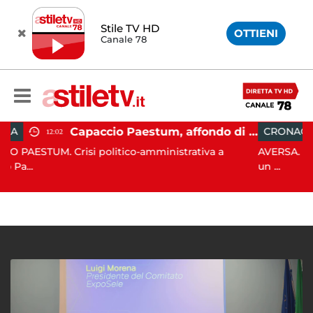
Stile TV HD
OTTIENI
Canale 78
Capaccio Paestum, affondo di Forza Italia: "Paolino è arrivato al capolinea"
CRONACA
11:54
i politico-amministrativa a
AVERSA. I Carabinieri Fores
un ...