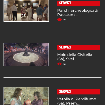
SERVIZI
Parchi archeologici di
Paestum ...
16
SERVIZI
Moio della Civitella
(Sa), Svel...
12
SERVIZI
Vatolla di Perdifumo
(Sa), Prem...