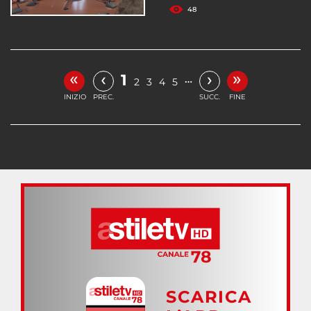
48
«
»
‹
›
1
…
2
3
4
5
INIZIO
PREC.
SUCC.
FINE
SCARICA