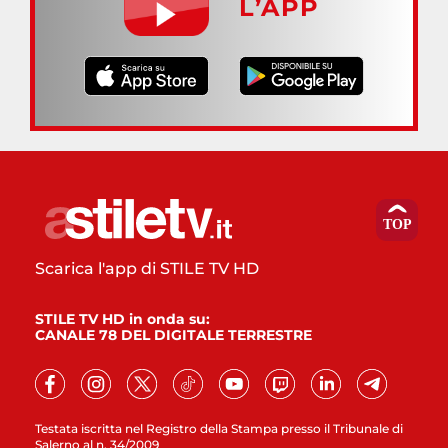
L’APP
Scarica l'app di STILE TV HD
STILE TV HD in onda su:
CANALE 78 DEL DIGITALE TERRESTRE
Testata iscritta nel Registro della Stampa presso il Tribunale di
Salerno al n. 34/2009