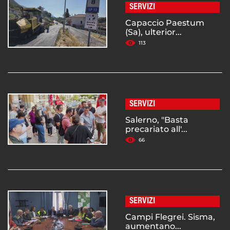
SERVIZI
Capaccio Paestum
(Sa), ulterior...
113
SERVIZI
Salerno, "Basta
precariato all'...
66
SERVIZI
Campi Flegrei. Sisma,
aumentano...