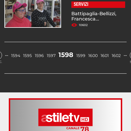
SERVIZI
Battipaglia-Bellizzi,
Francesca...
10602
1598
…
…
1594
1595
1596
1597
1599
1600
1601
1602
C.