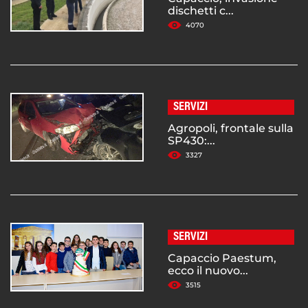
dischetti c...
4070
SERVIZI
Agropoli, frontale sulla
SP430:...
3327
SERVIZI
Capaccio Paestum,
ecco il nuovo...
3515