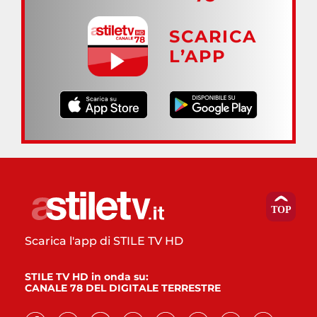
SCARICA
L’APP
Scarica l'app di STILE TV HD
STILE TV HD in onda su:
CANALE 78 DEL DIGITALE TERRESTRE