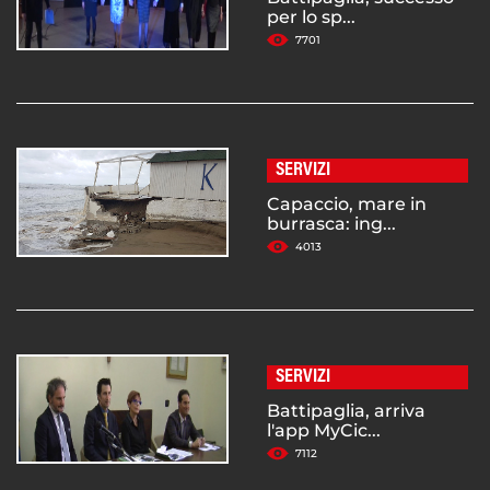
per lo sp...
7701
SERVIZI
Capaccio, mare in
burrasca: ing...
4013
SERVIZI
Battipaglia, arriva
l'app MyCic...
7112