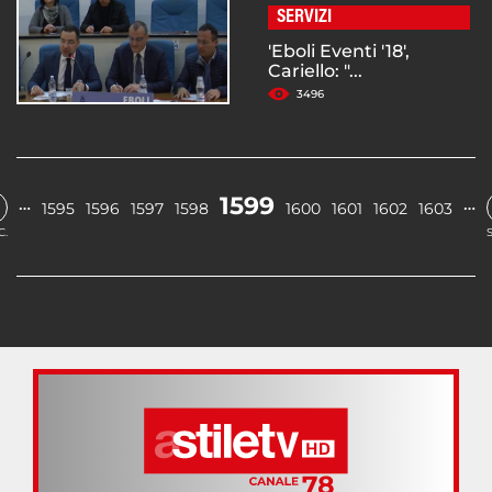
SERVIZI
'Eboli Eventi '18',
Cariello: "...
3496
1599
…
…
1595
1596
1597
1598
1600
1601
1602
1603
C.