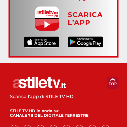
SCARICA
L’APP
Scarica l'app di STILE TV HD
STILE TV HD in onda su:
CANALE 78 DEL DIGITALE TERRESTRE