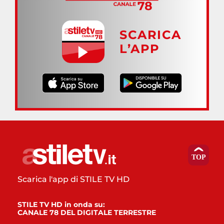
SCARICA
L’APP
Scarica l'app di STILE TV HD
STILE TV HD in onda su:
CANALE 78 DEL DIGITALE TERRESTRE