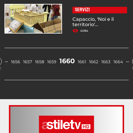
SERVIZI
Capaccio, 'Noi e il
territorio'...
4084
1660
…
…
1656
1657
1658
1659
1661
1662
1663
1664
.