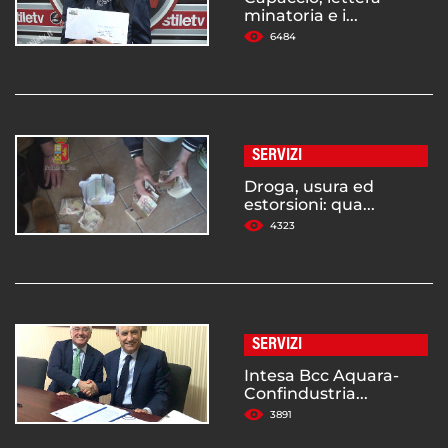
minatoria e i...
6484
SERVIZI
Droga, usura ed
estorsioni: qua...
4323
SERVIZI
Intesa Bcc Aquara-
Confindustria...
3891