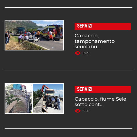
SERVIZI
Capaccio,
tamponamento
scuolabu...
5219
SERVIZI
Capaccio, fiume Sele
sotto cont...
6195