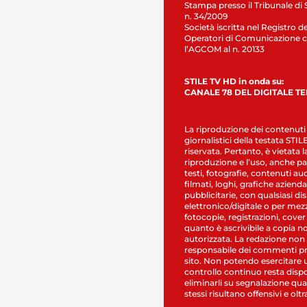
Stampa presso il Tribunale di 
n. 34/2009
Società iscritta nel Registro de
Operatori di Comunicazione c
l’AGCOM al n. 20133
STILE TV HD in onda su:
CANALE 78 DEL DIGITALE T
La riproduzione dei contenuti
giornalistici della testata STI
riservata. Pertanto, è vietata l
riproduzione e l’uso, anche par
testi, fotografie, contenuti au
filmati, loghi, grafiche aziendal
pubblicitarie, con qualsiasi di
elettronico/digitale o per mez
fotocopie, registrazioni, cover
quanto è ascrivibile a copia n
autorizzata. La redazione non
responsabile dei commenti pr
sito. Non potendo esercitare 
controllo continuo resta dispo
eliminarli su segnalazione qual
stessi risultano offensivi e oltr