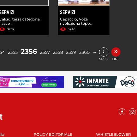
SERVIZI
SERVIZI
Calcio, terza categoria:
Capaccio, Voza
nasce ...
rivoluziona topo...
3257
3243
»
›
2356
…
54
2355
2357
2358
2359
2360
SUCC.
FINE
lla
POLICY EDITORIALE
WHISTLEBLOWER