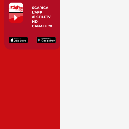
SCARICA
L’APP
di STILETV
HD
CANALE 78