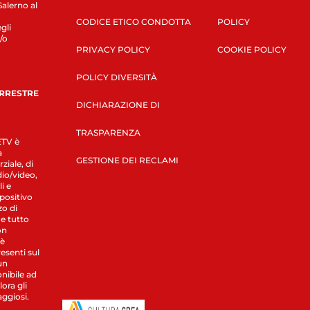
Salerno al
CODICE ETICO CONDOTTA
POLICY
gli
/o
PRIVACY POLICY
COOKIE POLICY
POLICY DIVERSITÀ
ERRESTRE
DICHIARAZIONE DI
TRASPARENZA
LETV è
a
GESTIONE DEI RECLAMI
ziale, di
dio/video,
i e
spositivo
zo di
 e tutto
on
 è
esenti sul
un
nibile ad
ora gli
aggiosi.