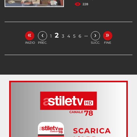
228
«
»
‹
›
2
…
1
3
4
5
6
INIZIO
PREC.
SUCC.
FINE
SCARICA