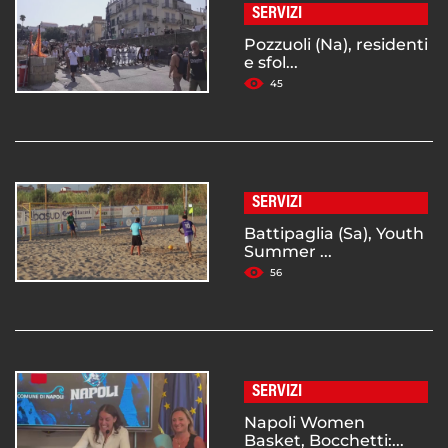
SERVIZI
Pozzuoli (Na), residenti
e sfol...
45
SERVIZI
Battipaglia (Sa), Youth
Summer ...
56
SERVIZI
Napoli Women
Basket, Bocchetti:...