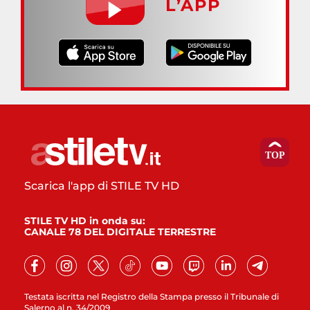
L’APP
Scarica l'app di STILE TV HD
STILE TV HD in onda su:
CANALE 78 DEL DIGITALE TERRESTRE
Testata iscritta nel Registro della Stampa presso il Tribunale di
Salerno al n. 34/2009