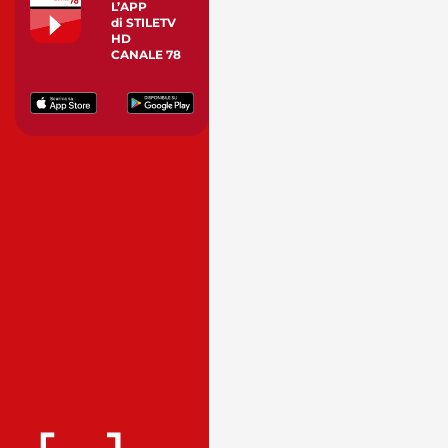
L’APP
di STILETV
HD
CANALE 78