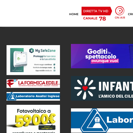
HOME
CR