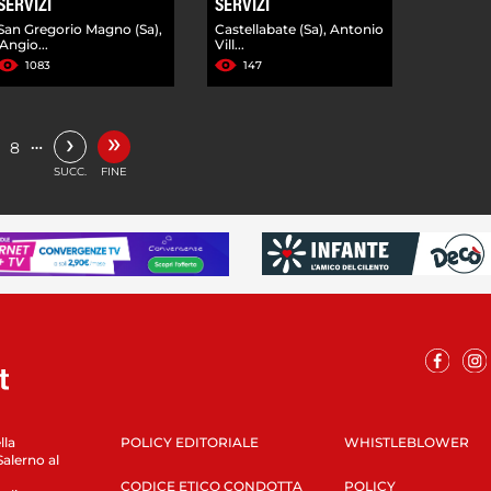
SERVIZI
SERVIZI
San Gregorio Magno (Sa),
Castellabate (Sa), Antonio
'Angio...
Vill...
1083
147
»
›
…
8
SUCC.
FINE
lla
POLICY EDITORIALE
WHISTLEBLOWER
Salerno al
CODICE ETICO CONDOTTA
POLICY