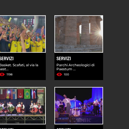
SERVIZI
SERVIZI
Basket. Scafati, al via la
Parchi Archeologici di
sest...
Paestum ...
1198
100