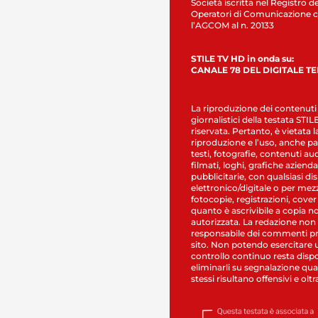
Società iscritta nel Registro de
Operatori di Comunicazione c
l’AGCOM al n. 20133
STILE TV HD in onda su:
CANALE 78 DEL DIGITALE T
La riproduzione dei contenuti
giornalistici della testata STI
riservata. Pertanto, è vietata l
riproduzione e l’uso, anche par
testi, fotografie, contenuti au
filmati, loghi, grafiche aziendal
pubblicitarie, con qualsiasi di
elettronico/digitale o per mez
fotocopie, registrazioni, cover
quanto è ascrivibile a copia n
autorizzata. La redazione non
responsabile dei commenti pr
sito. Non potendo esercitare 
controllo continuo resta dispo
eliminarli su segnalazione qual
stessi risultano offensivi e oltr