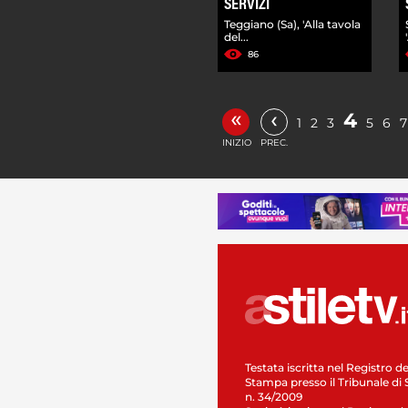
SERVIZI
Teggiano (Sa), 'Alla tavola
del...
86
«
‹
4
1
2
3
5
6
7
INIZIO
PREC.
Testata iscritta nel Registro de
Stampa presso il Tribunale di 
n. 34/2009