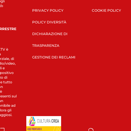
gli
/o
PRIVACY POLICY
COOKIE POLICY
POLICY DIVERSITÀ
ERRESTRE
DICHIARAZIONE DI
TRASPARENZA
LETV è
a
GESTIONE DEI RECLAMI
ziale, di
dio/video,
i e
spositivo
zo di
 e tutto
on
 è
esenti sul
un
nibile ad
ora gli
aggiosi.