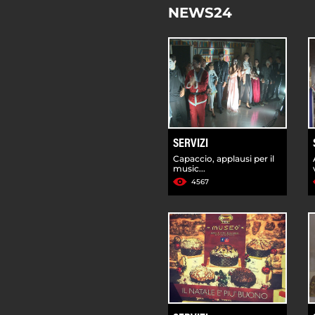
NEWS24
SERVIZI
Capaccio, applausi per il
music...
4567