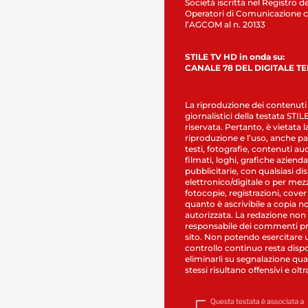
Società iscritta nel Registro de
Operatori di Comunicazione c
l’AGCOM al n. 20133
STILE TV HD in onda su:
CANALE 78 DEL DIGITALE T
La riproduzione dei contenuti
giornalistici della testata STI
riservata. Pertanto, è vietata l
riproduzione e l’uso, anche par
testi, fotografie, contenuti au
filmati, loghi, grafiche aziendal
pubblicitarie, con qualsiasi di
elettronico/digitale o per mez
fotocopie, registrazioni, cover
quanto è ascrivibile a copia n
autorizzata. La redazione non
responsabile dei commenti pr
sito. Non potendo esercitare 
controllo continuo resta dispo
eliminarli su segnalazione qual
stessi risultano offensivi e oltr