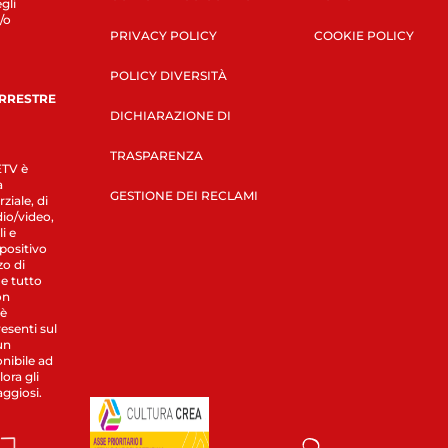
gli
/o
PRIVACY POLICY
COOKIE POLICY
POLICY DIVERSITÀ
ERRESTRE
DICHIARAZIONE DI
TRASPARENZA
LETV è
a
GESTIONE DEI RECLAMI
ziale, di
dio/video,
i e
spositivo
zo di
 e tutto
on
 è
esenti sul
un
nibile ad
ora gli
aggiosi.