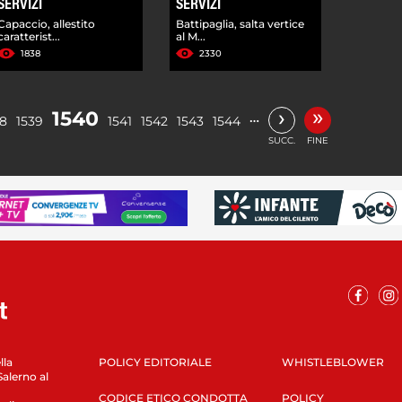
SERVIZI
SERVIZI
Capaccio, allestito
Battipaglia, salta vertice
caratterist...
al M...
1838
2330
»
›
1540
…
38
1539
1541
1542
1543
1544
SUCC.
FINE
lla
POLICY EDITORIALE
WHISTLEBLOWER
Salerno al
CODICE ETICO CONDOTTA
POLICY