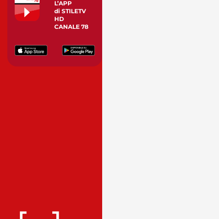
L’APP
di STILETV
HD
CANALE 78