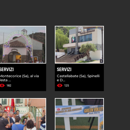
SERVIZI
SERVIZI
Montecorice (Sa), al via
Castellabate (Sa), Spinelli
festa ...
e D...
182
125