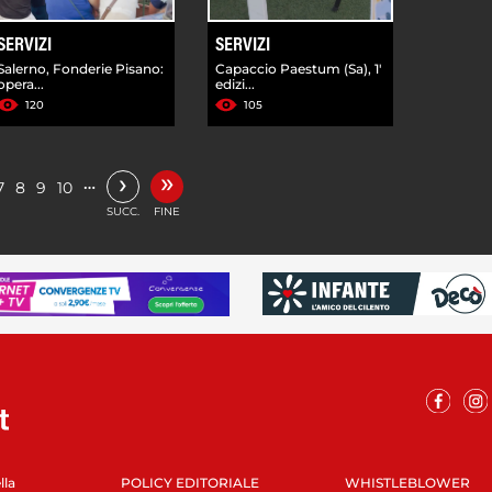
SERVIZI
SERVIZI
Salerno, Fonderie Pisano:
Capaccio Paestum (Sa), 1'
opera...
edizi...
120
105
»
›
…
7
8
9
10
SUCC.
FINE
lla
POLICY EDITORIALE
WHISTLEBLOWER