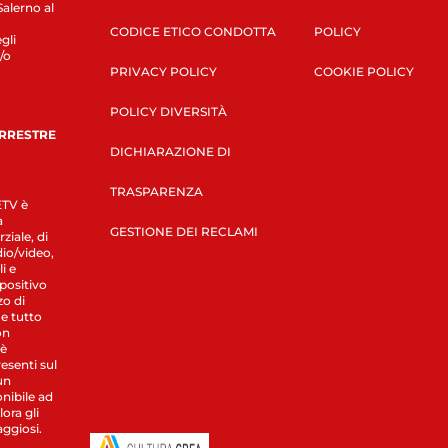
Salerno al
CODICE ETICO CONDOTTA
POLICY
gli
/o
PRIVACY POLICY
COOKIE POLICY
POLICY DIVERSITÀ
ERRESTRE
DICHIARAZIONE DI
TRASPARENZA
LETV è
a
GESTIONE DEI RECLAMI
ziale, di
dio/video,
i e
spositivo
zo di
 e tutto
on
 è
esenti sul
un
nibile ad
ora gli
aggiosi.