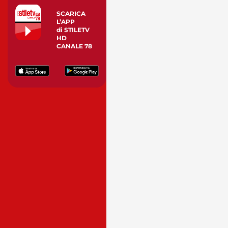
SCARICA
L’APP
di STILETV
HD
CANALE 78