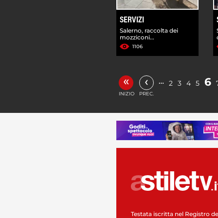
SERVIZI
Salerno, raccolta dei
mozziconi...
1106
«
‹
6
…
2
3
4
5
INIZIO
PREC.
Testata iscritta nel Registro de