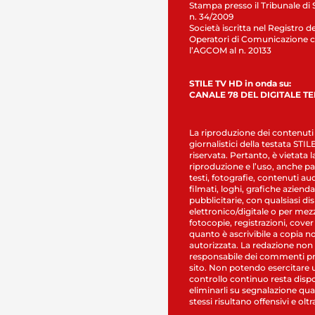
Stampa presso il Tribunale di 
n. 34/2009
Società iscritta nel Registro de
Operatori di Comunicazione c
l’AGCOM al n. 20133
STILE TV HD in onda su:
CANALE 78 DEL DIGITALE T
La riproduzione dei contenuti
giornalistici della testata STI
riservata. Pertanto, è vietata l
riproduzione e l’uso, anche par
testi, fotografie, contenuti au
filmati, loghi, grafiche aziendal
pubblicitarie, con qualsiasi di
elettronico/digitale o per mez
fotocopie, registrazioni, cover
quanto è ascrivibile a copia n
autorizzata. La redazione non
responsabile dei commenti pr
sito. Non potendo esercitare 
controllo continuo resta dispo
eliminarli su segnalazione qual
stessi risultano offensivi e oltr