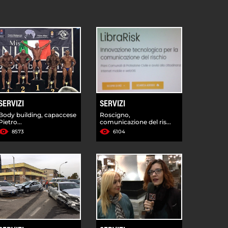
SERVIZI
SERVIZI
Body building, capaccese
Roscigno,
Pietro...
comunicazione del ris...
8573
6104