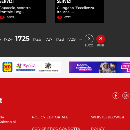
SERVIZI
SERVIZI
Capaccio, scontro
Giungano ‘Eccellenza
frontale lung...
Italiana’ ...
5609
6172
»
›
1725
…
3
1724
1726
1727
1728
1729
SUCC.
FINE
lla
POLICY EDITORIALE
WHISTLEBLOWER
Salerno al
CODICE ETICO CONDOTTA
POLICY