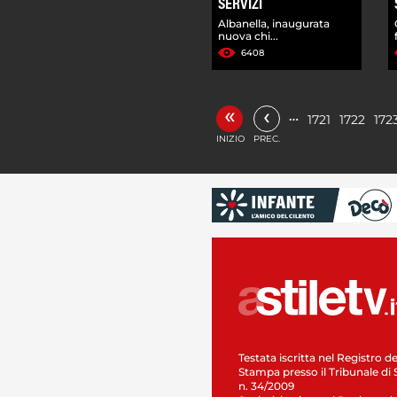
SERVIZI
Albanella, inaugurata
nuova chi...
6408
«
‹
…
1721
1722
172
INIZIO
PREC.
Testata iscritta nel Registro de
Stampa presso il Tribunale di 
n. 34/2009