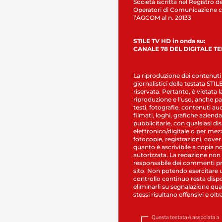
Società iscritta nel Registro de
Operatori di Comunicazione c
l’AGCOM al n. 20133
STILE TV HD in onda su:
CANALE 78 DEL DIGITALE T
La riproduzione dei contenuti
giornalistici della testata STI
riservata. Pertanto, è vietata l
riproduzione e l’uso, anche par
testi, fotografie, contenuti au
filmati, loghi, grafiche aziendal
pubblicitarie, con qualsiasi di
elettronico/digitale o per mez
fotocopie, registrazioni, cover
quanto è ascrivibile a copia n
autorizzata. La redazione non
responsabile dei commenti pr
sito. Non potendo esercitare 
controllo continuo resta dispo
eliminarli su segnalazione qual
stessi risultano offensivi e oltr