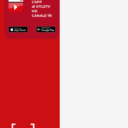
L’APP
di STILETV
HD
CANALE 78