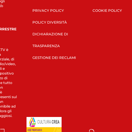
gli
/o
PRIVACY POLICY
COOKIE POLICY
POLICY DIVERSITÀ
ERRESTRE
DICHIARAZIONE DI
TRASPARENZA
LETV è
a
GESTIONE DEI RECLAMI
ziale, di
dio/video,
i e
spositivo
zo di
 e tutto
on
 è
esenti sul
un
nibile ad
ora gli
aggiosi.