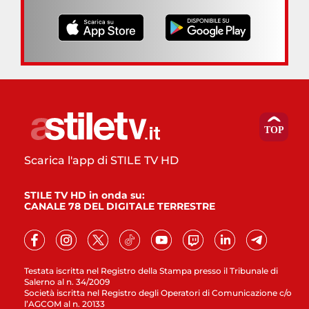
Scarica l'app di STILE TV HD
STILE TV HD in onda su:
CANALE 78 DEL DIGITALE TERRESTRE
Testata iscritta nel Registro della Stampa presso il Tribunale di
Salerno al n. 34/2009
Società iscritta nel Registro degli Operatori di Comunicazione c/o
l’AGCOM al n. 20133