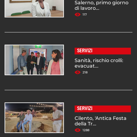
Salerno, primo giorno
di lavoro...
117
SERVIZI
Sanità, rischio crolli:
evacuat...
218
SERVIZI
Cilento, 'Antica Festa
della Tr...
1288