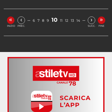
«
»
‹
›
10
…
…
6
7
8
9
11
12
13
14
INIZIO
PREC.
SUCC.
FINE
SCARICA
L’APP