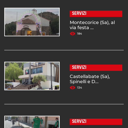
SERVIZI
Montecorice (Sa), al
via festa ...
184
SERVIZI
Castellabate (Sa),
Spinelli e D...
134
SERVIZI