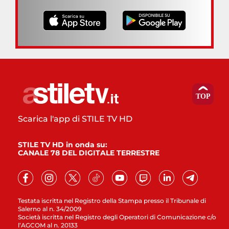
Scarica l'app di STILE TV HD
STILE TV HD in onda su:
CANALE 78 DEL DIGITALE TERRESTRE
Testata iscritta nel Registro della Stampa presso il Tribunale di
Salerno al n. 34/2009
Società iscritta nel Registro degli Operatori di Comunicazione c/o
l’AGCOM al n. 20133