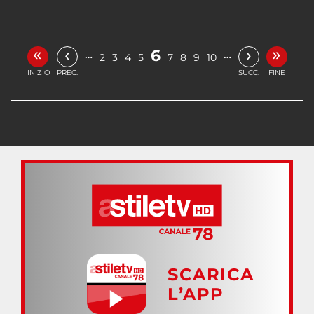
«
»
‹
›
6
…
…
2
3
4
5
7
8
9
10
INIZIO
PREC.
SUCC.
FINE
SCARICA
L’APP