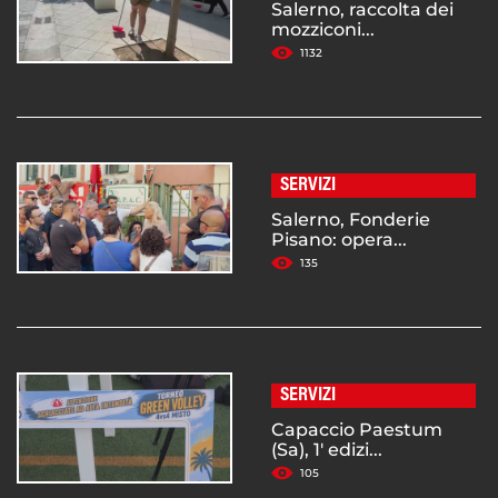
Salerno, raccolta dei
mozziconi...
1132
SERVIZI
Salerno, Fonderie
Pisano: opera...
135
SERVIZI
Capaccio Paestum
(Sa), 1' edizi...
105