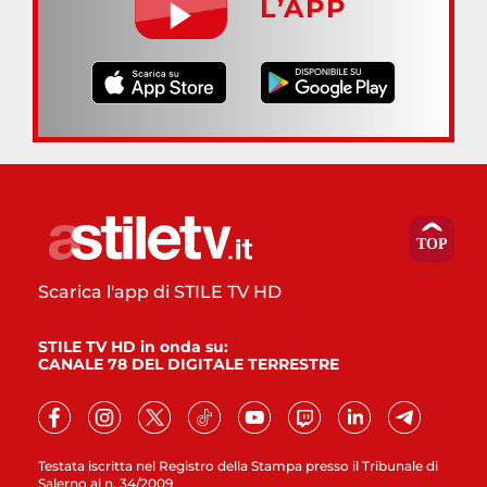
L’APP
Scarica l'app di STILE TV HD
STILE TV HD in onda su:
CANALE 78 DEL DIGITALE TERRESTRE
Testata iscritta nel Registro della Stampa presso il Tribunale di
Salerno al n. 34/2009