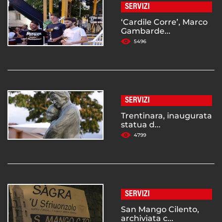
SERVIZI
‘Cardile Corre’, Marco
Gambarde...
5496
SERVIZI
Trentinara, inaugurata
statua d...
4799
SERVIZI
San Mango Cilento,
archiviata c...