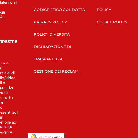
Salerno al
CODICE ETICO CONDOTTA
POLICY
gli
/o
PRIVACY POLICY
COOKIE POLICY
POLICY DIVERSITÀ
ERRESTRE
DICHIARAZIONE DI
TRASPARENZA
LETV è
a
GESTIONE DEI RECLAMI
ziale, di
dio/video,
i e
spositivo
zo di
 e tutto
on
 è
esenti sul
un
nibile ad
ora gli
aggiosi.