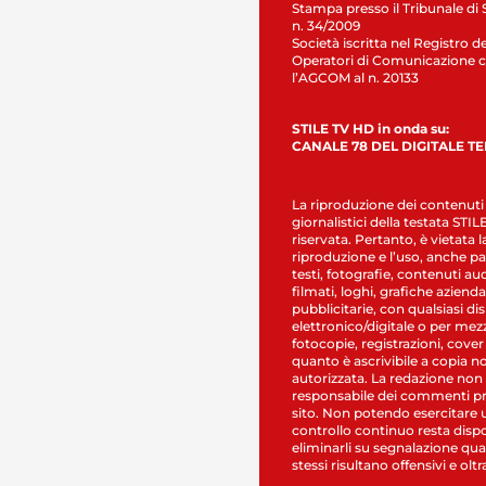
Stampa presso il Tribunale di 
n. 34/2009
Società iscritta nel Registro de
Operatori di Comunicazione c
l’AGCOM al n. 20133
STILE TV HD in onda su:
CANALE 78 DEL DIGITALE T
La riproduzione dei contenuti
giornalistici della testata STI
riservata. Pertanto, è vietata l
riproduzione e l’uso, anche par
testi, fotografie, contenuti au
filmati, loghi, grafiche aziendal
pubblicitarie, con qualsiasi di
elettronico/digitale o per mez
fotocopie, registrazioni, cover
quanto è ascrivibile a copia n
autorizzata. La redazione non
responsabile dei commenti pr
sito. Non potendo esercitare 
controllo continuo resta dispo
eliminarli su segnalazione qual
stessi risultano offensivi e oltr