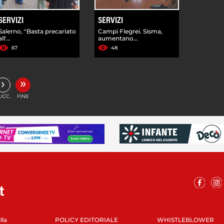
SERVIZI
SERVIZI
Salerno, "Basta precariato
Campi Flegrei. Sisma,
all'...
aumentano...
67
48
»
›
UCC.
FINE
lla
POLICY EDITORIALE
WHISTLEBLOWER