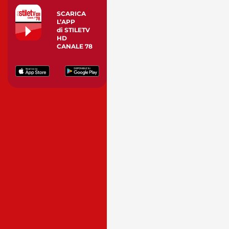
SCARICA
L’APP
di STILETV
HD
CANALE 78