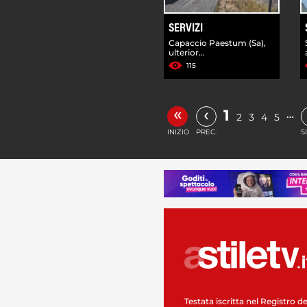
SERVIZI
Capaccio Paestum (Sa),
ulterior...
115
«
‹
1
…
2
3
4
5
INIZIO
PREC.
S
Testata iscritta nel Registro de