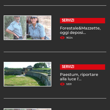
SERVIZI
Forestale&Mazzette,
oggi deposi...
9024
SERVIZI
Paestum, riportare
alla luce l'...
5331