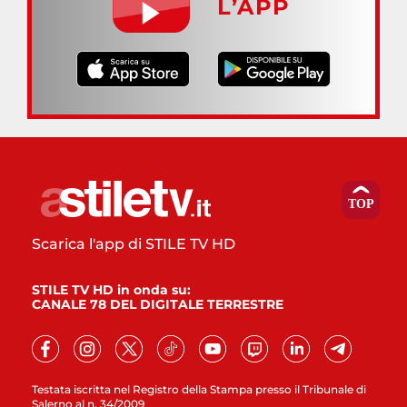
L’APP
Scarica l'app di STILE TV HD
STILE TV HD in onda su:
CANALE 78 DEL DIGITALE TERRESTRE
Testata iscritta nel Registro della Stampa presso il Tribunale di
Salerno al n. 34/2009