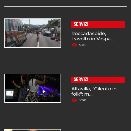
SERVIZI
Roccadaspide,
travolto in Vespa...
5840
SERVIZI
Altavilla, "Cilento in
folk": m...
3378