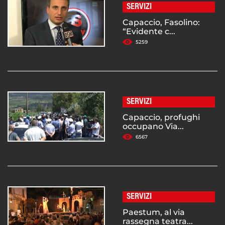
SERVIZI
Capaccio, Fasolino:
“Evidente c...
5259
SERVIZI
Capaccio, profughi
occupano Via...
6567
SERVIZI
Paestum, al via
rassegna teatra...