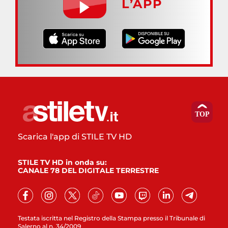
L’APP
Scarica l'app di STILE TV HD
STILE TV HD in onda su:
CANALE 78 DEL DIGITALE TERRESTRE
Testata iscritta nel Registro della Stampa presso il Tribunale di
Salerno al n. 34/2009