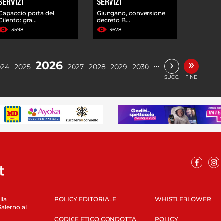
SERVIZI
SERVIZI
Capaccio porta del
Giungano, conversione
Cilento: gra...
decreto B...
3598
3678
»
›
2026
…
024
2025
2027
2028
2029
2030
SUCC.
FINE
lla
POLICY EDITORIALE
WHISTLEBLOWER
Salerno al
CODICE ETICO CONDOTTA
POLICY