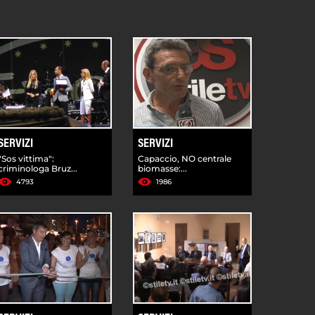
SERVIZI
SERVIZI
"Sos vittima":
Capaccio, NO centrale
criminologa Bruz...
biomasse:...
4793
1986