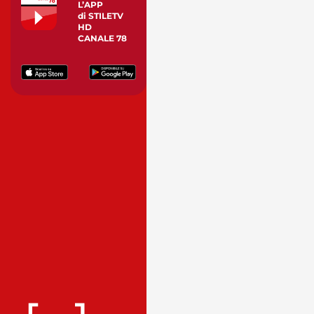
L’APP
di STILETV
HD
CANALE 78