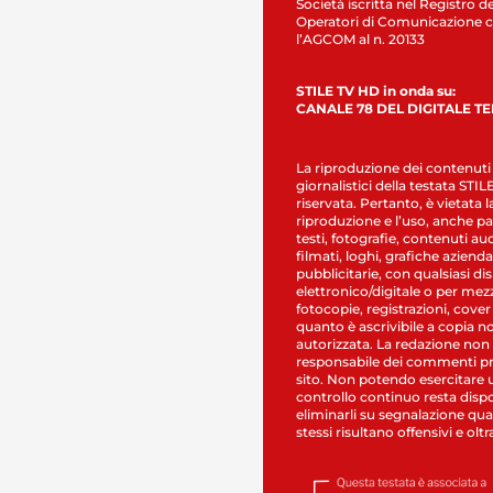
Società iscritta nel Registro de
Operatori di Comunicazione c
l’AGCOM al n. 20133
STILE TV HD in onda su:
CANALE 78 DEL DIGITALE T
La riproduzione dei contenuti
giornalistici della testata STI
riservata. Pertanto, è vietata l
riproduzione e l’uso, anche par
testi, fotografie, contenuti au
filmati, loghi, grafiche aziendal
pubblicitarie, con qualsiasi di
elettronico/digitale o per mez
fotocopie, registrazioni, cover
quanto è ascrivibile a copia n
autorizzata. La redazione non
responsabile dei commenti pr
sito. Non potendo esercitare 
controllo continuo resta dispo
eliminarli su segnalazione qual
stessi risultano offensivi e oltr