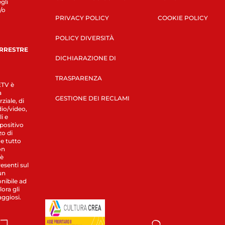
gli
/o
PRIVACY POLICY
COOKIE POLICY
POLICY DIVERSITÀ
ERRESTRE
DICHIARAZIONE DI
TRASPARENZA
LETV è
a
GESTIONE DEI RECLAMI
ziale, di
dio/video,
i e
spositivo
zo di
 e tutto
on
 è
esenti sul
un
nibile ad
ora gli
aggiosi.