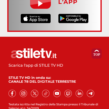
L’APP
Scarica l'app di STILE TV HD
STILE TV HD in onda su:
CANALE 78 DEL DIGITALE TERRESTRE
Testata iscritta nel Registro della Stampa presso il Tribunale di
Salerno al n. 34/2009