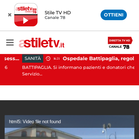
Stile TV HD
OTTIENI
Canale 78
Emergenza cinghiali, assessora Serluca: “Al via il Tavolo tecnico permanente della Regione Campania”
Ospedale Battipaglia, regolarmente in funzione il Servizio
SANITÀ
14:21
BATTIPAGLIA. Si informano pazienti e donatori che il
Servizio...
html5: Video file not found