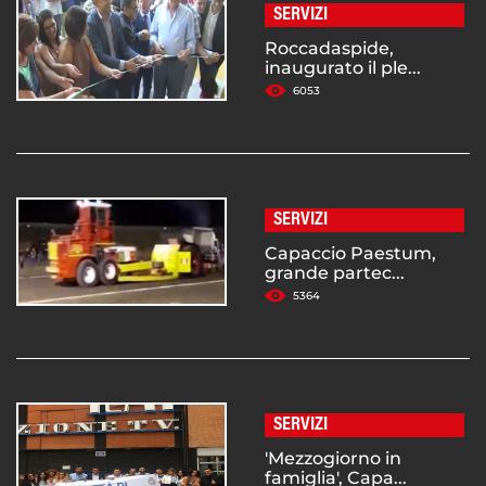
SERVIZI
Roccadaspide,
inaugurato il ple...
6053
SERVIZI
Capaccio Paestum,
grande partec...
5364
SERVIZI
'Mezzogiorno in
famiglia', Capa...