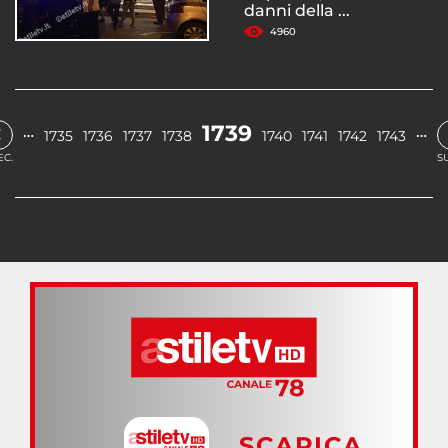
danni della ...
4960
‹
1739
…
…
1735
1736
1737
1738
1740
1741
1742
1743
EC.
S
SCARICA