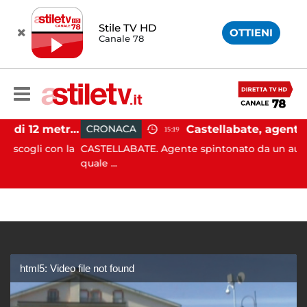
Stile TV HD
OTTIENI
Canale 78
Castellabate, barca di 12 metri resta incastrata sugli scogli: salvate 9 persone
CRONACA
15:19
i con la
CASTELLABATE. Agente spintonato da un automobilis
quale ...
html5: Video file not found