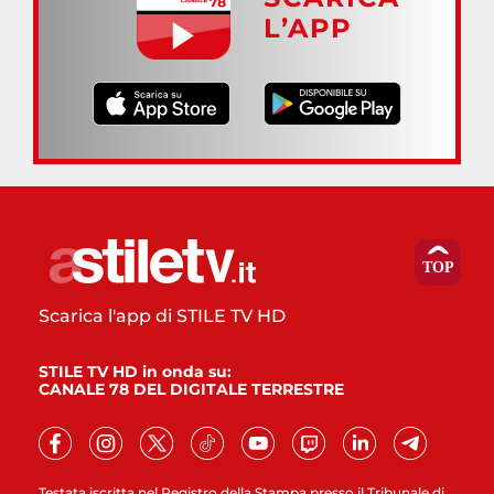
L’APP
Scarica l'app di STILE TV HD
STILE TV HD in onda su:
CANALE 78 DEL DIGITALE TERRESTRE
Testata iscritta nel Registro della Stampa presso il Tribunale di