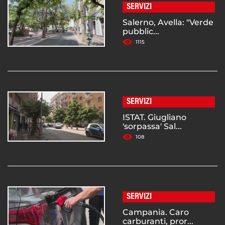
SERVIZI
Salerno, Avella: "Verde
pubblic...
1115
SERVIZI
ISTAT. Giugliano
'sorpassa' Sal...
108
SERVIZI
Campania. Caro
carburanti, pror...