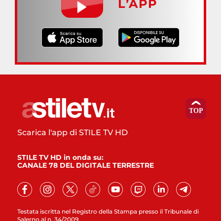
L’APP
Scarica l'app di STILE TV HD
STILE TV HD in onda su:
CANALE 78 DEL DIGITALE TERRESTRE
Testata iscritta nel Registro della Stampa presso il Tribunale di
Salerno al n. 34/2009