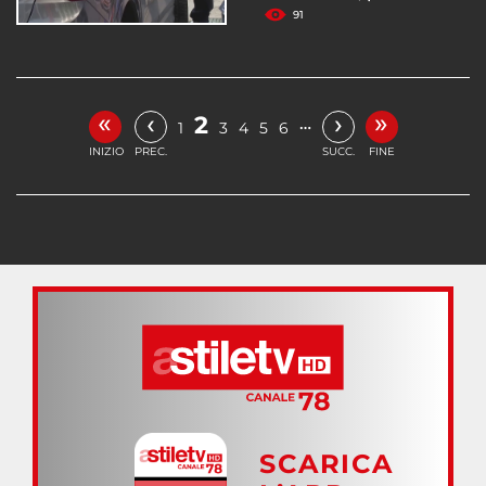
91
«
»
‹
›
2
…
1
3
4
5
6
INIZIO
PREC.
SUCC.
FINE
SCARICA