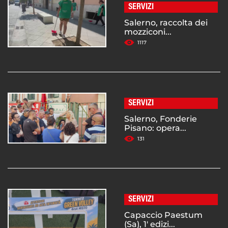
SERVIZI
Salerno, raccolta dei
mozziconi...
1117
SERVIZI
Salerno, Fonderie
Pisano: opera...
131
SERVIZI
Capaccio Paestum
(Sa), 1' edizi...