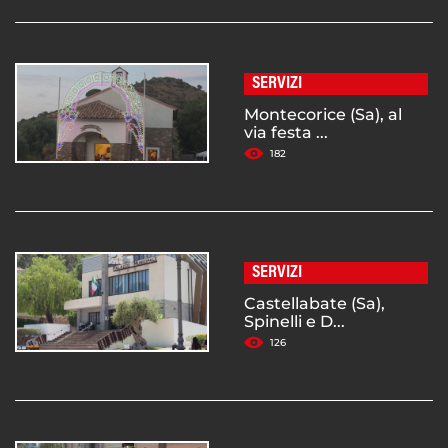
SERVIZI
Montecorice (Sa), al
via festa ...
182
SERVIZI
Castellabate (Sa),
Spinelli e D...
126