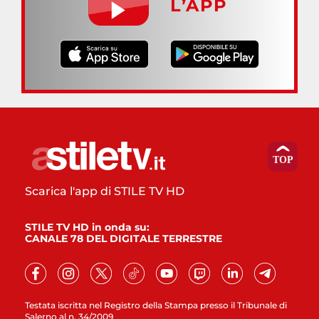
L’APP
Scarica l'app di STILE TV HD
STILE TV HD in onda su:
CANALE 78 DEL DIGITALE TERRESTRE
Testata iscritta nel Registro della Stampa presso il Tribunale di
Salerno al n. 34/2009