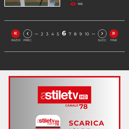
105
«
»
‹
›
6
…
…
2
3
4
5
7
8
9
10
INIZIO
PREC.
SUCC.
FINE
SCARICA