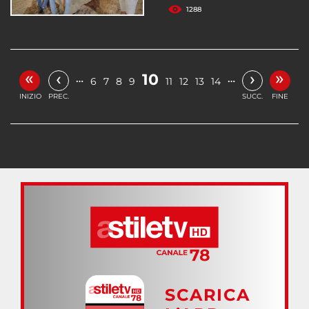
1288
«
»
‹
›
10
…
…
6
7
8
9
11
12
13
14
INIZIO
PREC.
SUCC.
FINE
SCARICA