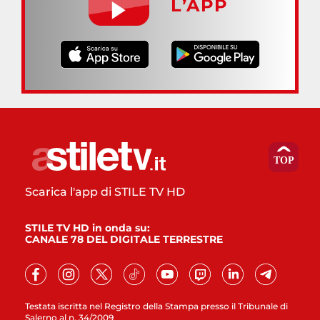
L’APP
Scarica l'app di STILE TV HD
STILE TV HD in onda su:
CANALE 78 DEL DIGITALE TERRESTRE
Testata iscritta nel Registro della Stampa presso il Tribunale di
Salerno al n. 34/2009