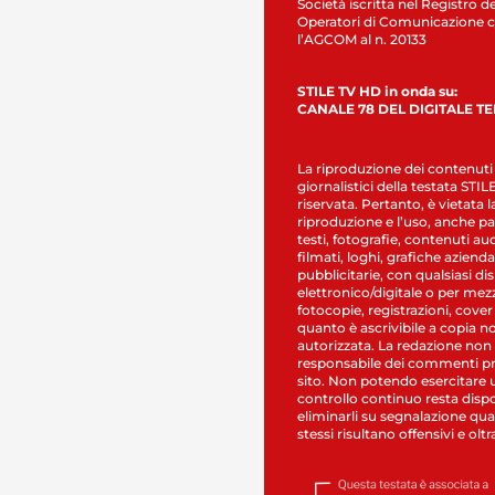
Società iscritta nel Registro de
Operatori di Comunicazione c
l’AGCOM al n. 20133
STILE TV HD in onda su:
CANALE 78 DEL DIGITALE T
La riproduzione dei contenuti
giornalistici della testata STI
riservata. Pertanto, è vietata l
riproduzione e l’uso, anche par
testi, fotografie, contenuti au
filmati, loghi, grafiche aziendal
pubblicitarie, con qualsiasi di
elettronico/digitale o per mez
fotocopie, registrazioni, cover
quanto è ascrivibile a copia n
autorizzata. La redazione non
responsabile dei commenti pr
sito. Non potendo esercitare 
controllo continuo resta dispo
eliminarli su segnalazione qual
stessi risultano offensivi e oltr