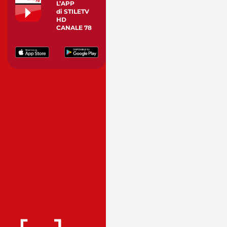
L’APP
di STILETV
HD
CANALE 78