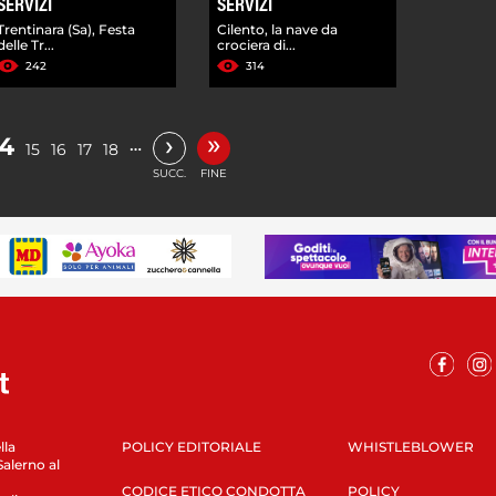
SERVIZI
SERVIZI
Trentinara (Sa), Festa
Cilento, la nave da
delle Tr...
crociera di...
242
314
»
›
14
…
15
16
17
18
SUCC.
FINE
lla
POLICY EDITORIALE
WHISTLEBLOWER
Salerno al
CODICE ETICO CONDOTTA
POLICY