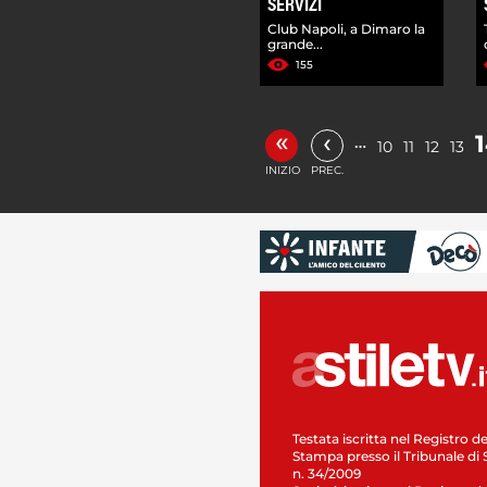
SERVIZI
Club Napoli, a Dimaro la
grande...
155
«
‹
…
10
11
12
13
INIZIO
PREC.
Testata iscritta nel Registro de
Stampa presso il Tribunale di 
n. 34/2009