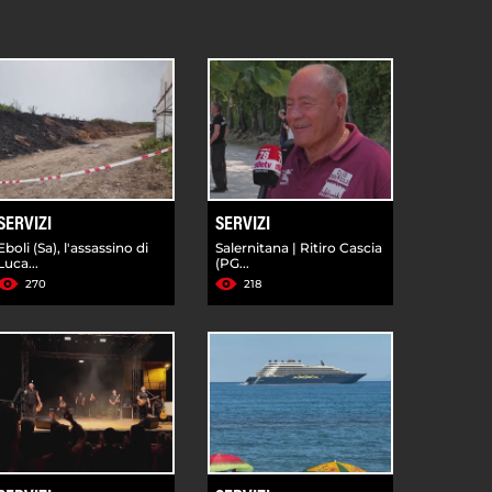
SERVIZI
SERVIZI
Eboli (Sa), l'assassino di
Salernitana | Ritiro Cascia
Luca...
(PG...
270
218