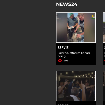
NEWS24
SERVIZI
Salerno, affari milionari
con g...
206