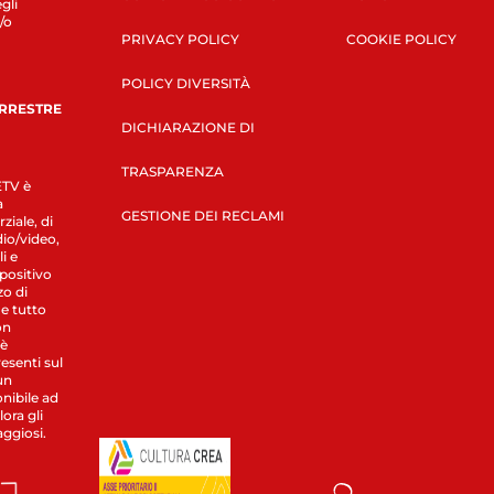
gli
/o
PRIVACY POLICY
COOKIE POLICY
POLICY DIVERSITÀ
ERRESTRE
DICHIARAZIONE DI
TRASPARENZA
LETV è
a
GESTIONE DEI RECLAMI
ziale, di
dio/video,
i e
spositivo
zo di
 e tutto
on
 è
esenti sul
un
nibile ad
ora gli
aggiosi.