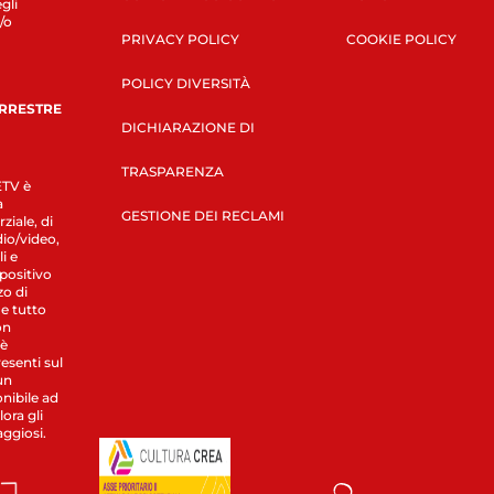
gli
/o
PRIVACY POLICY
COOKIE POLICY
POLICY DIVERSITÀ
ERRESTRE
DICHIARAZIONE DI
TRASPARENZA
LETV è
a
GESTIONE DEI RECLAMI
ziale, di
dio/video,
i e
spositivo
zo di
 e tutto
on
 è
esenti sul
un
nibile ad
ora gli
aggiosi.