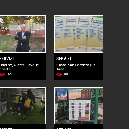
SERVIZI
SERVIZI
Salerno, Piazza Cavour:
Castel San Lorenzo (Sa),
riparte...
Aree I...
190
195