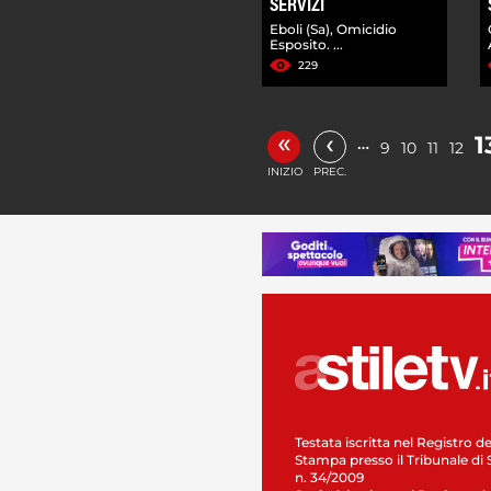
SERVIZI
Eboli (Sa), Omicidio
Esposito. ...
229
«
‹
1
…
9
10
11
12
INIZIO
PREC.
Testata iscritta nel Registro de
Stampa presso il Tribunale di 
n. 34/2009