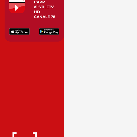
L’APP
di STILETV
HD
CANALE 78