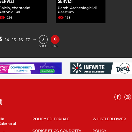
SERVIZI
SERVIZI
Calcio, che storia!
Parchi Archeologici di
Antonio Gal...
Paestum ...
226
128
»
›
3
…
14
15
16
17
SUCC.
FINE
lla
POLICY EDITORIALE
WHISTLEBLOWER
Salerno al
CODICE ETICO CONDOTTA
POLICY