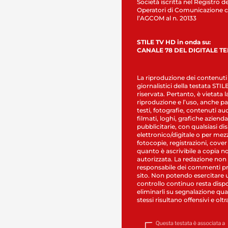
Società iscritta nel Registro de
Operatori di Comunicazione c
l’AGCOM al n. 20133
STILE TV HD in onda su:
CANALE 78 DEL DIGITALE T
La riproduzione dei contenuti
giornalistici della testata STI
riservata. Pertanto, è vietata l
riproduzione e l’uso, anche par
testi, fotografie, contenuti au
filmati, loghi, grafiche aziendal
pubblicitarie, con qualsiasi di
elettronico/digitale o per mez
fotocopie, registrazioni, cover
quanto è ascrivibile a copia n
autorizzata. La redazione non
responsabile dei commenti pr
sito. Non potendo esercitare 
controllo continuo resta dispo
eliminarli su segnalazione qual
stessi risultano offensivi e oltr